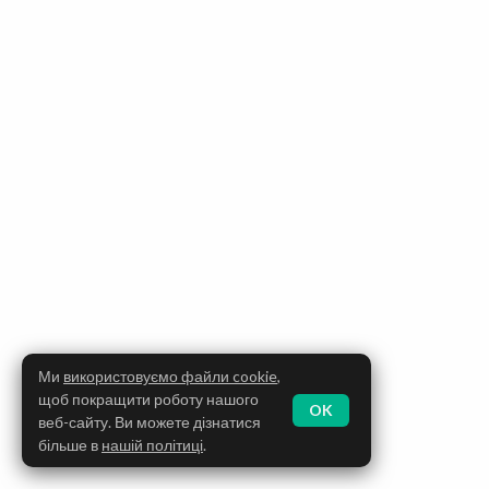
Ми
використовуємо файли cookie
,
щоб покращити роботу нашого
OK
веб-сайту. Ви можете дізнатися
більше в
нашій політиці
.