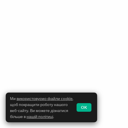
Ми
використовуємо файли cookie
,
щоб покращити роботу нашого
OK
веб-сайту. Ви можете дізнатися
більше в
нашій політиці
.