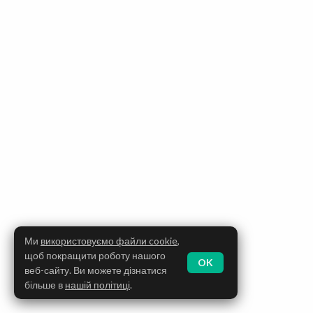
Ми
використовуємо файли cookie
,
щоб покращити роботу нашого
OK
веб-сайту. Ви можете дізнатися
більше в
нашій політиці
.