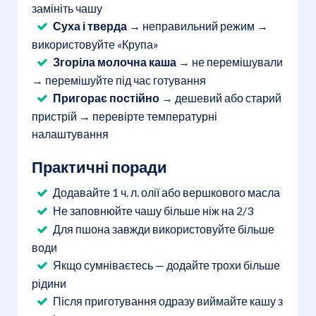
замініть чашу
Суха і тверда
→ неправильний режим →
використовуйте «Крупа»
Згоріла молочна каша
→ не перемішували
→ перемішуйте під час готування
Пригорає постійно
→ дешевий або старий
пристрій → перевірте температурні
налаштування
Практичні поради
Додавайте 1 ч. л. олії або вершкового масла
Не заповнюйте чашу більше ніж на 2/3
Для пшона завжди використовуйте більше
води
Якщо сумніваєтесь — додайте трохи більше
рідини
Після приготування одразу виймайте кашу з