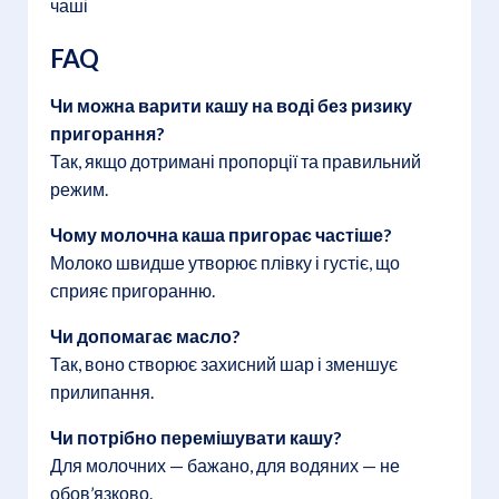
чаші
FAQ
Чи можна варити кашу на воді без ризику
пригорання?
Так, якщо дотримані пропорції та правильний
режим.
Чому молочна каша пригорає частіше?
Молоко швидше утворює плівку і густіє, що
сприяє пригоранню.
Чи допомагає масло?
Так, воно створює захисний шар і зменшує
прилипання.
Чи потрібно перемішувати кашу?
Для молочних — бажано, для водяних — не
обов’язково.