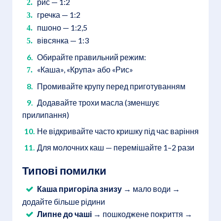
рис — 1:2
гречка — 1:2
пшоно — 1:2,5
вівсянка — 1:3
Обирайте правильний режим:
«Каша», «Крупа» або «Рис»
Промивайте крупу перед приготуванням
Додавайте трохи масла (зменшує
прилипання)
Не відкривайте часто кришку під час варіння
Для молочних каш — перемішайте 1–2 рази
Типові помилки
Каша пригоріла знизу
→ мало води →
додайте більше рідини
Липне до чаші
→ пошкоджене покриття →