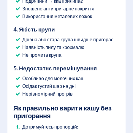
Подряпини → їжа прилипає
Зношене антипригарне покриття
Використання металевих ложок
4. Якість крупи
Дрібна або стара крупа швидше пригорає
Наявність пилу та крохмалю
Не промита крупа
5. Недостатнє перемішування
Особливо для молочних каш
Осідає густий шар на дні
Нерівномірний прогрів
Як правильно варити кашу без
пригорання
Дотримуйтесь пропорцій: