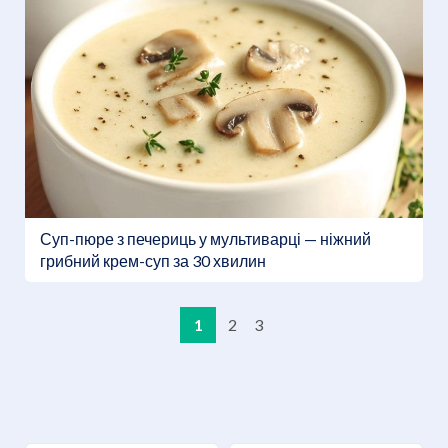
Суп-пюре з печериць у мультиварці — ніжний
грибний крем-суп за 30 хвилин
1
2
3