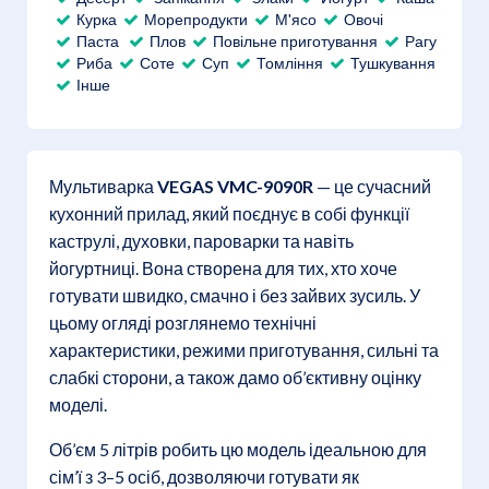
Курка
Морепродукти
М'ясо
Овочі
Паста
Плов
Повільне приготування
Рагу
Риба
Соте
Суп
Томління
Тушкування
Інше
Мультиварка
VEGAS VMC-9090R
— це сучасний
кухонний прилад, який поєднує в собі функції
каструлі, духовки, пароварки та навіть
йогуртниці. Вона створена для тих, хто хоче
готувати швидко, смачно і без зайвих зусиль. У
цьому огляді розглянемо технічні
характеристики, режими приготування, сильні та
слабкі сторони, а також дамо об’єктивну оцінку
моделі.
Об’єм 5 літрів робить цю модель ідеальною для
сім’ї з 3–5 осіб, дозволяючи готувати як