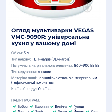
Огляд мультиварки VEGAS
VMC-9090R: універсальна
кухня у вашому домі
Об'єм:
5 л
Тип нагріву:
ТЕН-нагрів (3D-нагрів)
Потужність нагрівального елемента:
860–900 Вт Вт
Тип керування:
кнпкове
Матеріал чаші:
нержавіюча сталь з антипригарним
(тефлоновим) покриттям
Країна бренду:
Україна
НАБІР ПРОГРАМ:
Бобові
Варення
Випічка
Гуляш
Десерт
Запікання
Злаки
Йогурт
Каша