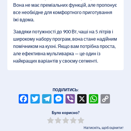
Вона не має преміальних функцій, але пропонує
все необхідне для комфортного приготування
їжі вдома.
Завдяки потужності до 900 Вт, чаші на 5 літрів і
широкому набору програм, вона стане надійним
помічником на кухні. Якщо вам потрібна проста,
але ефективна мультиварка — це один із
найкращих варіантів у своєму сегменті.
ПОДІЛИТИСЬ:
Facebook
Twitter
Telegram
Messenger
Viber
X
WhatsA
Copy
Link
Було корисно?
Натисніть, щоб оцінити!