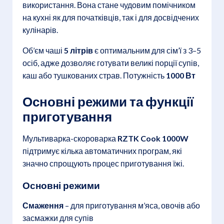
використання. Вона стане чудовим помічником
на кухні як для початківців, так і для досвідчених
кулінарів.
Об’єм чаші
5 літрів
є оптимальним для сім’ї з 3–5
осіб, адже дозволяє готувати великі порції супів,
каш або тушкованих страв. Потужність
1000 Вт
Основні режими та функції
приготування
Мультиварка-скороварка
RZTK Cook 1000W
підтримує кілька автоматичних програм, які
значно спрощують процес приготування їжі.
Основні режими
Смаження
– для приготування м’яса, овочів або
засмажки для супів