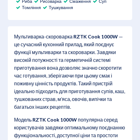
Риба
Рисоварка
Смаження
Суп
Томління
Тушкування
Мультиварка-скороварка
RZTK Cook 1000W
—
це сучасний кухонний прилад, який поєднує
функції мультиварки та скороварки. Завдяки
високій потужності та герметичній системі
приготування вона дозволяє значно скоротити
час готування, зберігаючи при цьому смак і
поживну цінність продуктів. Такий пристрій
ідеально підходить для приготування супів, каш,
тушкованих страв, м’яса, овочів, випічки та
багатьох інших рецептів.
Модель
RZTK Cook 1000W
популярна серед
користувачів завдяки оптимальному поєднанню
функціональності, доступної ціни та простоти