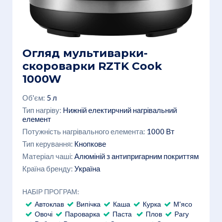
Огляд мультиварки-
скороварки RZTK Cook
1000W
Об'єм:
5 л
Тип нагріву:
Нижній електирчний нагрівальний
елемент
Потужність нагрівального елемента:
1000 Вт
Тип керування:
Кнопкове
Матеріал чаші:
Алюміній з антипригарним покриттям
Країна бренду:
Україна
НАБІР ПРОГРАМ:
Автоклав
Випічка
Каша
Курка
М'ясо
Овочі
Пароварка
Паста
Плов
Рагу