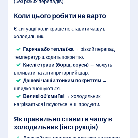
(без різких перепадів).
Коли цього робити не варто
Є ситуації, коли краще не ставити чашу в
холодильник:
Гаряча або тепла їжа
→ різкий перепад
температур шкодить покриттю.
Кислі страви (борщ, соуси)
→ можуть
впливати на антипригарний шар.
Дешеві чаші з тонким покриттям
→
швидко зношуються.
Великі об’єми їжі
→ холодильник
нагрівається і псуються інші продукти.
Як правильно ставити чашу в
холодильник (інструкція)
Дочекайтесь повного охолодження страви