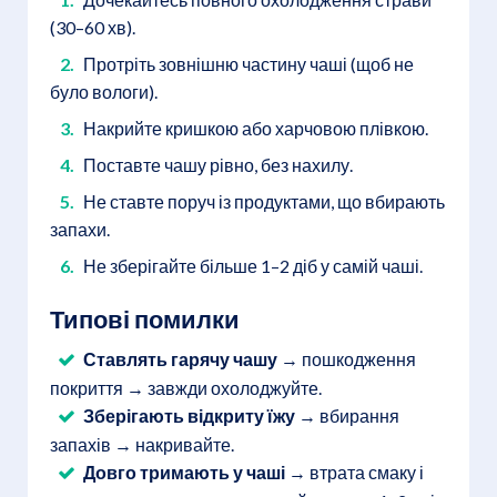
(30–60 хв).
Протріть зовнішню частину чаші (щоб не
було вологи).
Накрийте кришкою або харчовою плівкою.
Поставте чашу рівно, без нахилу.
Не ставте поруч із продуктами, що вбирають
запахи.
Не зберігайте більше 1–2 діб у самій чаші.
Типові помилки
Ставлять гарячу чашу
→ пошкодження
покриття → завжди охолоджуйте.
Зберігають відкриту їжу
→ вбирання
запахів → накривайте.
Довго тримають у чаші
→ втрата смаку і