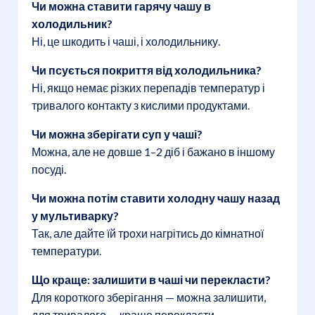
Чи можна ставити гарячу чашу в
холодильник?
Ні, це шкодить і чаші, і холодильнику.
Чи псується покриття від холодильника?
Ні, якщо немає різких перепадів температур і
тривалого контакту з кислими продуктами.
Чи можна зберігати суп у чаші?
Можна, але не довше 1–2 діб і бажано в іншому
посуді.
Чи можна потім ставити холодну чашу назад
у мультиварку?
Так, але дайте їй трохи нагрітись до кімнатної
температури.
Що краще: залишити в чаші чи перекласти?
Для короткого зберігання — можна залишити,
для тривалого — краще перекласти.