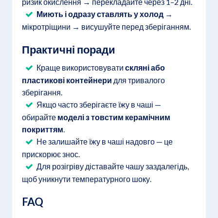
ризик окислення → перекладайте через 1–2 дні.
Миють і одразу ставлять у холод
→
мікротріщини → висушуйте перед зберіганням.
Практичні поради
Краще використовувати
скляні або
пластикові контейнери
для тривалого
зберігання.
Якщо часто зберігаєте їжу в чаші —
обирайте
моделі з товстим керамічним
покриттям
.
Не залишайте їжу в чаші надовго — це
прискорює знос.
Для розігріву діставайте чашу заздалегідь,
щоб уникнути температурного шоку.
FAQ