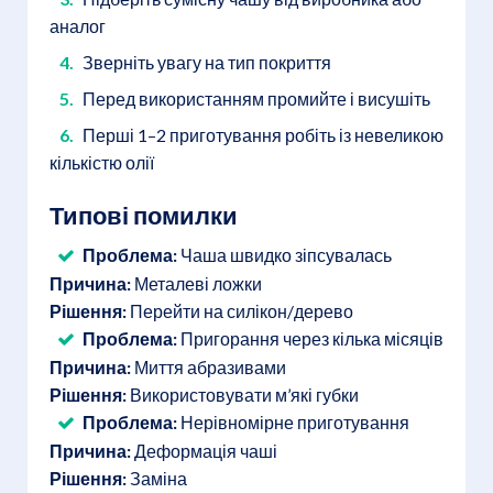
аналог
Зверніть увагу на тип покриття
Перед використанням промийте і висушіть
Перші 1–2 приготування робіть із невеликою
кількістю олії
Типові помилки
Проблема:
Чаша швидко зіпсувалась
Причина:
Металеві ложки
Рішення:
Перейти на силікон/дерево
Проблема:
Пригорання через кілька місяців
Причина:
Миття абразивами
Рішення:
Використовувати м’які губки
Проблема:
Нерівномірне приготування
Причина:
Деформація чаші
Рішення:
Заміна