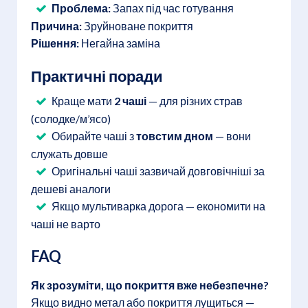
Проблема:
Запах під час готування
Причина:
Зруйноване покриття
Рішення:
Негайна заміна
Практичні поради
Краще мати
2 чаші
— для різних страв
(солодке/м’ясо)
Обирайте чаші з
товстим дном
— вони
служать довше
Оригінальні чаші зазвичай довговічніші за
дешеві аналоги
Якщо мультиварка дорога — економити на
чаші не варто
FAQ
Як зрозуміти, що покриття вже небезпечне?
Якщо видно метал або покриття лущиться —