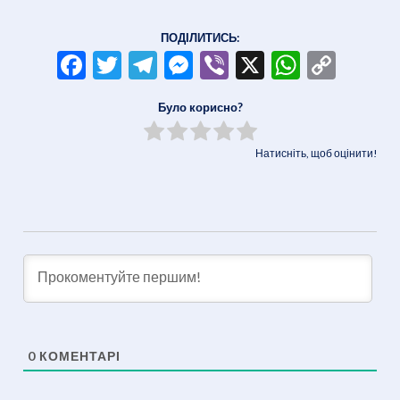
ПОДІЛИТИСЬ:
Facebook
Twitter
Telegram
Messenger
Viber
X
WhatsA
Copy
Link
Було корисно?
Натисніть, щоб оцінити!
0
КОМЕНТАРІ