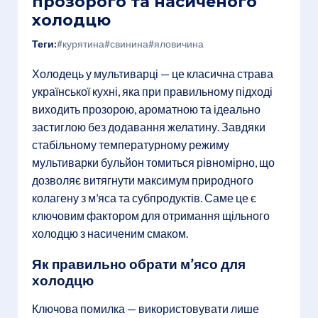
прозорого та насиченого
холодцю
Теги:
#курятина
#свинина
#яловичина
Холодець у мультиварці — це класична страва
української кухні, яка при правильному підході
виходить прозорою, ароматною та ідеально
застиглою без додавання желатину. Завдяки
стабільному температурному режиму
мультиварки бульйон томиться рівномірно, що
дозволяє витягнути максимум природного
колагену з м’яса та субпродуктів. Саме це є
ключовим фактором для отримання щільного
холодцю з насиченим смаком.
Як правильно обрати м’ясо для
холодцю
Ключова помилка — використовувати лише