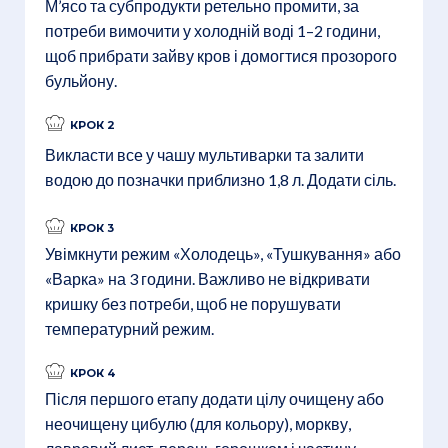
М’ясо та субпродукти ретельно промити, за
потреби вимочити у холодній воді 1–2 години,
щоб прибрати зайву кров і домогтися прозорого
бульйону.
КРОК 2
Викласти все у чашу мультиварки та залити
водою до позначки приблизно 1,8 л. Додати сіль.
КРОК 3
Увімкнути режим «Холодець», «Тушкування» або
«Варка» на 3 години. Важливо не відкривати
кришку без потреби, щоб не порушувати
температурний режим.
КРОК 4
Після першого етапу додати цілу очищену або
неочищену цибулю (для кольору), моркву,