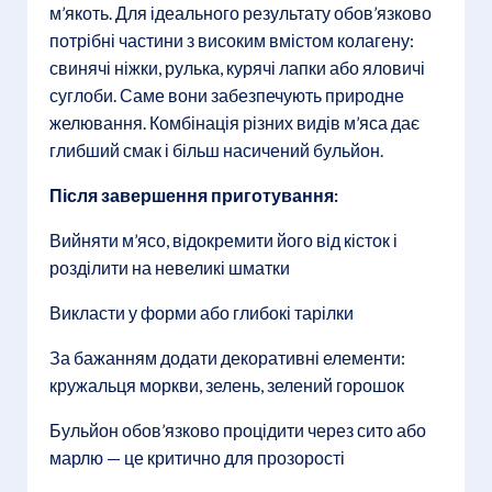
м’якоть. Для ідеального результату обов’язково
потрібні частини з високим вмістом колагену:
свинячі ніжки, рулька, курячі лапки або яловичі
суглоби. Саме вони забезпечують природне
желювання. Комбінація різних видів м’яса дає
глибший смак і більш насичений бульйон.
Після завершення приготування:
Вийняти м’ясо, відокремити його від кісток і
розділити на невеликі шматки
Викласти у форми або глибокі тарілки
За бажанням додати декоративні елементи:
кружальця моркви, зелень, зелений горошок
Бульйон обов’язково процідити через сито або
марлю — це критично для прозорості