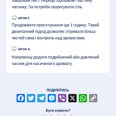
лавровий лист, перець горошком і частину
часнику. За потреби скоригувати сіль.
КРОК 5
Продовжити приготування ще 1 годину. Такий
двоетапний підхід дозволяє отримати більш
чистий смак і контроль над ароматами.
КРОК 6
Наприкінці додати подрібнений або давлений
часник для насиченого аромату.
ПОДІЛИТИСЬ:
Facebook
Twitter
Telegram
Messenger
Viber
X
WhatsA
Copy
Link
Було корисно?