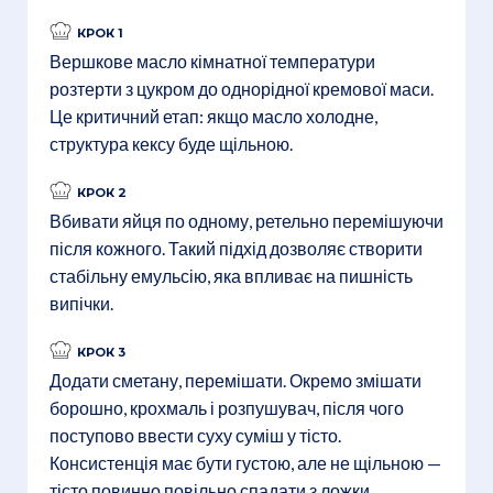
КРОК 1
Вершкове масло кімнатної температури
розтерти з цукром до однорідної кремової маси.
Це критичний етап: якщо масло холодне,
структура кексу буде щільною.
КРОК 2
Вбивати яйця по одному, ретельно перемішуючи
після кожного. Такий підхід дозволяє створити
стабільну емульсію, яка впливає на пишність
випічки.
КРОК 3
Додати сметану, перемішати. Окремо змішати
борошно, крохмаль і розпушувач, після чого
поступово ввести суху суміш у тісто.
Консистенція має бути густою, але не щільною —
тісто повинно повільно спадати з ложки.