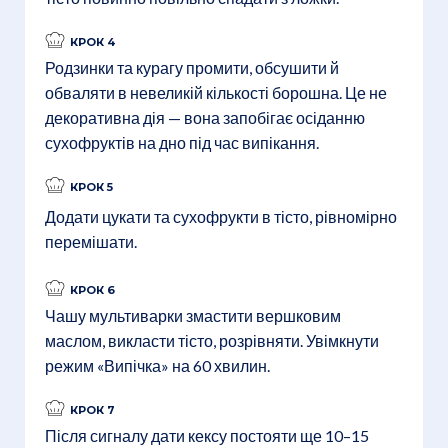
КРОК 4
Родзинки та курагу промити, обсушити й
обваляти в невеликій кількості борошна. Це не
декоративна дія — вона запобігає осіданню
сухофруктів на дно під час випікання.
КРОК 5
Додати цукати та сухофрукти в тісто, рівномірно
перемішати.
КРОК 6
Чашу мультиварки змастити вершковим
маслом, викласти тісто, розрівняти. Увімкнути
режим «Випічка» на 60 хвилин.
КРОК 7
Після сигналу дати кексу постояти ще 10–15