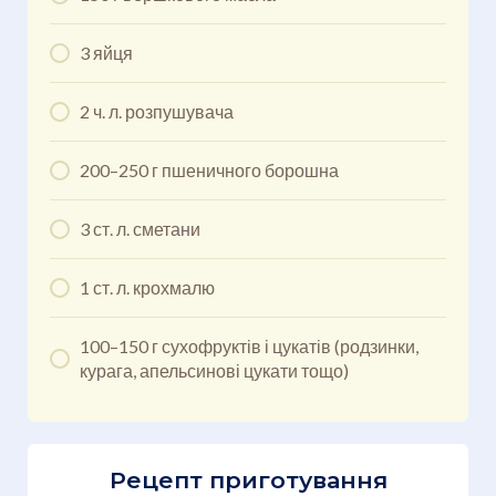
3 яйця
2 ч. л. розпушувача
200–250 г пшеничного борошна
3 ст. л. сметани
1 ст. л. крохмалю
100–150 г сухофруктів і цукатів (родзинки,
курага, апельсинові цукати тощо)
Рецепт приготування