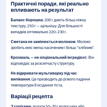
Практичні поради, які реально
впливають на результат
Баланс борошна:
200 г дають більш ніжну
текстуру, 250 г — щільнішу. Для більшості
випадків оптимально 220–230 г.
Сметана не замінюється молоком.
Молоко
зробить кекс менш насиченим і більш “хлібним”.
Крохмаль — не опціональний інгредієнт.
Він
відповідає за розсипчасту структуру.
Не відкривати мультиварку під час
випікання.
Це призводить до різкого падіння
температури й осідання тіста.
Варіації рецепта
З горіхами:
додати 50–70 г волоських або