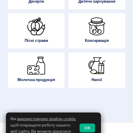
Десерти
Дитяче харчування
Пісні страви
Консервація
Молочна продукція
Напої
Ми
використовуємо файли cookie
,
щоб покращити роботу нашого
OK
Політика конфіденційності
веб-сайту. Ви можете дізнатися