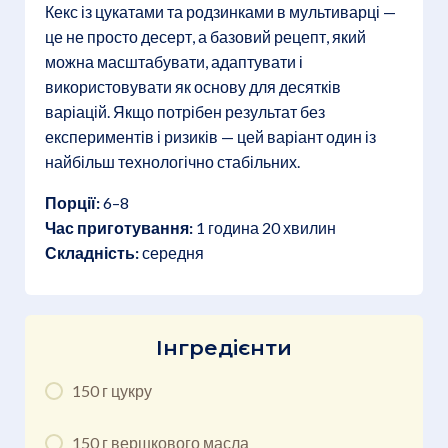
Кекс із цукатами та родзинками в мультиварці —
це не просто десерт, а базовий рецепт, який
можна масштабувати, адаптувати і
використовувати як основу для десятків
варіацій. Якщо потрібен результат без
експериментів і ризиків — цей варіант один із
найбільш технологічно стабільних.
Порції:
6–8
Час приготування:
1 година 20 хвилин
Складність:
середня
Інгредієнти
150 г цукру
150 г вершкового масла