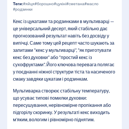
Теги:
#яйця
#борошно
#цукіні
#сметана
#масло
#родзинки
Кекс із цукатами та родзинками в мультиварці —
це універсальний десерт, який стабільно дає
прогнозований результат навіть без досвіду у
випічці. Саме тому цей рецепт часто шукають за
запитами “кекс у мультиварці”, “як приготувати
кекс без духовки” або “простий кекс із
сухофруктами”. Його ключова перевага полягає
у поєднанні ніжної структури тіста та насиченого
смаку завдяки цукатам і родзинкам.
Мультиварка створює стабільну температуру,
що усуває типові помилки духовки:
пересушування, нерівномірне пропікання або
підгорілу скоринку. У результаті кекс виходить
м’яким, вологим і рівномірно піднятим.