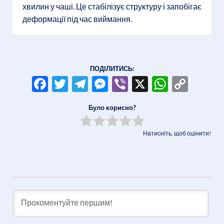
хвилин у чаші. Це стабілізує структуру і запобігає
деформації під час виймання.
ПОДІЛИТИСЬ:
Facebook
Twitter
Telegram
Messenger
Viber
X
WhatsA
Copy
Link
Було корисно?
Натисніть, щоб оцінити!