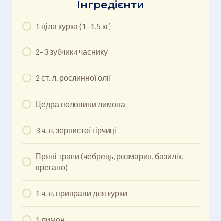
Інгредієнти
1 ціла курка (1–1,5 кг)
2–3 зубчики часнику
2 ст. л. рослинної олії
Цедра половини лимона
3 ч. л. зернистої гірчиці
Пряні трави (чебрець, розмарин, базилік,
орегано)
1 ч. л. приправи для курки
1 лимон