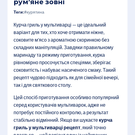
рум’яне зовні
Теги:
#курятина
Курча гриль у мультиварці — це ідеальний
варіант для тих, хто хоче отримати ніжне,
соковите м’ясо з ароматною скоринкою без
складних маніпуляцій. Завдяки правильному
маринаду та режиму приготування, курка
рівномірно просочується спеціями, зберігає
соковитість і набуває насиченого смаку. Такий
рецепт чудово підходить як для сімейної вечері,
так і для святкового столу.
Цей спосіб приготування особливо популярний
серед користувачів мультиварок, адже не
потребує постійного контролю, а результат
стабільно відмінний. Якщо ви шукаєте
курча
гриль у мультиварці рецепт
, який точно
вдасться — цей варіант один із найкращих.