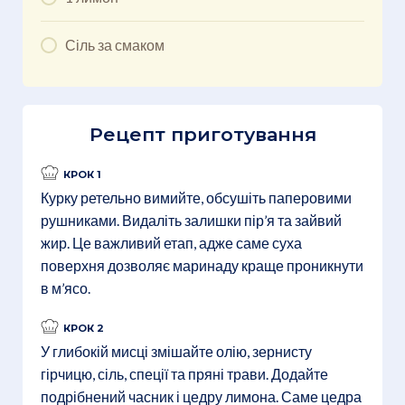
Сіль за смаком
Рецепт приготування
КРОК 1
Курку ретельно вимийте, обсушіть паперовими
рушниками. Видаліть залишки пір’я та зайвий
жир. Це важливий етап, адже саме суха
поверхня дозволяє маринаду краще проникнути
в м’ясо.
КРОК 2
У глибокій мисці змішайте олію, зернисту
гірчицю, сіль, спеції та пряні трави. Додайте
подрібнений часник і цедру лимона. Саме цедра