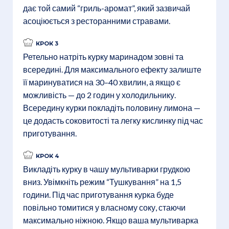
дає той самий “гриль-аромат”, який зазвичай
асоціюється з ресторанними стравами.
КРОК 3
Ретельно натріть курку маринадом зовні та
всередині. Для максимального ефекту залиште
її маринуватися на 30–40 хвилин, а якщо є
можливість — до 2 годин у холодильнику.
Всередину курки покладіть половину лимона —
це додасть соковитості та легку кислинку під час
приготування.
КРОК 4
Викладіть курку в чашу мультиварки грудкою
вниз. Увімкніть режим “Тушкування” на 1,5
години. Під час приготування курка буде
повільно томитися у власному соку, стаючи
максимально ніжною. Якщо ваша мультиварка