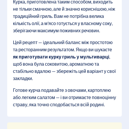
Курка, приготовлена таким способом, виходить
не тільки смачною, але й значно кориснішою, ніж
традиційний гриль. Вам не потрібна велика
кількість олії, а м’ясо готується у власному соку,
зберігаючи максимум поживних речовин.
Цей рецепт — ідеальний баланс між простотою
та ресторанним результатом. Якщо ви шукаєте
як приготувати курку гриль у мультиварці
,
щоб вона була соковитою, ароматною та
стабільно вдалою — збережіть цей варіант у свої
закладки.
Готове курча подавайте з овочами, картоплею
або легким салатом — і ви отримаєте повноцінну
страву, яка точно сподобається всій родині.