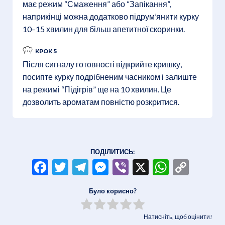
має режим “Смаження” або “Запікання”,
наприкінці можна додатково підрум’янити курку
10–15 хвилин для більш апетитної скоринки.
КРОК 5
Після сигналу готовності відкрийте кришку,
посипте курку подрібненим часником і залиште
на режимі “Підігрів” ще на 10 хвилин. Це
дозволить ароматам повністю розкритися.
ПОДІЛИТИСЬ:
Facebook
Twitter
Telegram
Messenger
Viber
X
WhatsA
Copy
Link
Було корисно?
Натисніть, щоб оцінити!