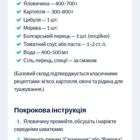
Яловичина — 400–700 г
Картопля — 300–800 г
Цибуля — 1 шт.
Морква — 1 шт.
Болгарський перець — 1 шт. (опційно)
Томатний соус або паста — 1–2 ст. л.
Вода — 400–500 мл
Сіль, перець, спеції — за смаком
(Базовий склад підтверджується класичними
рецептами: м’ясо, картопля, овочі та рідина для
тушкування.)
Покрокова інструкція
Яловичину промийте, обсушіть і наріжте
середніми шматками.
Увімкніть режим “Смаження” або “Випічка”,