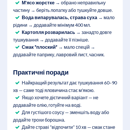
М’ясо жорстке
→ обрано неправильну
частину → беріть лопатку або тушкуйте довше.
Вода випарувалась, страва суха
→ мало
рідини → додавайте мінімум 400 мл.
Картопля розварилась
→ занадто довге
тушкування → додавайте її пізніше.
Смак “плоский”
→ мало спецій →
додавайте паприку, лавровий лист, часник.
Практичні поради
Найкращий результат дає тушкування 60–90
хв — саме тоді яловичина стає м’якою.
Якщо хочете дієтичний варіант — не
додавайте олію, готуйте на воді.
Для густішого соусу — зменшіть воду або
додайте трохи борошна.
Дайте страві “відпочити” 10 хв — смак стане