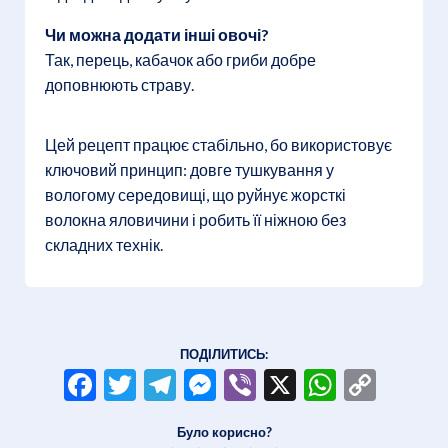
Чи можна додати інші овочі?
Так, перець, кабачок або гриби добре
доповнюють страву.
Цей рецепт працює стабільно, бо використовує
ключовий принцип: довге тушкування у
вологому середовищі, що руйнує жорсткі
волокна яловичини і робить її ніжною без
складних технік.
ПОДІЛИТИСЬ:
Facebook
Twitter
Telegram
Messenger
Viber
X
WhatsA
Copy
Link
Було корисно?