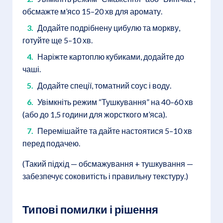
обсмажте м’ясо 15–20 хв для аромату.
Додайте подрібнену цибулю та моркву,
готуйте ще 5–10 хв.
Наріжте картоплю кубиками, додайте до
чаші.
Додайте спеції, томатний соус і воду.
Увімкніть режим “Тушкування” на 40–60 хв
(або до 1,5 години для жорсткого м’яса).
Перемішайте та дайте настоятися 5–10 хв
перед подачею.
(Такий підхід — обсмажування + тушкування —
забезпечує соковитість і правильну текстуру.)
Типові помилки і рішення