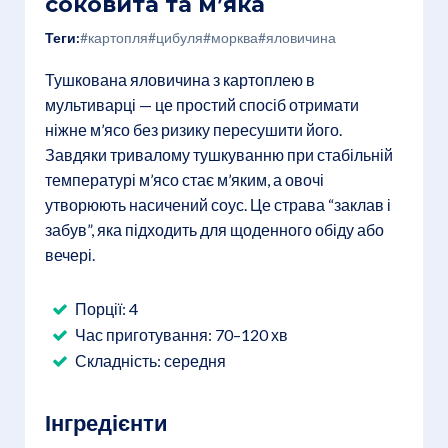
соковита та м’яка
Теги:
#картопля
#цибуля
#морква
#яловичина
Тушкована яловичина з картоплею в
мультиварці — це простий спосіб отримати
ніжне м’ясо без ризику пересушити його.
Завдяки тривалому тушкуванню при стабільній
температурі м’ясо стає м’яким, а овочі
утворюють насичений соус. Це страва “заклав і
забув”, яка підходить для щоденного обіду або
вечері.
Порції: 4
Час приготування: 70–120 хв
Складність: середня
Інгредієнти