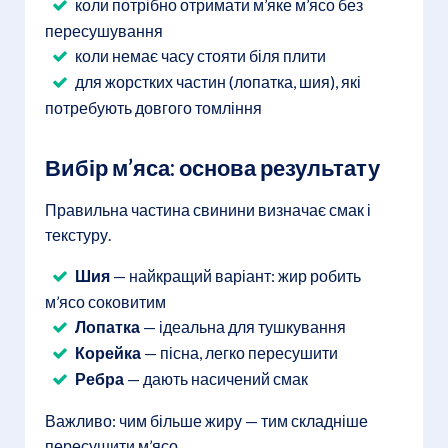
коли потрібно отримати м’яке м’ясо без
пересушування
коли немає часу стояти біля плити
для жорстких частин (лопатка, шия), які
потребують довгого томління
Вибір м’яса: основа результату
Правильна частина свинини визначає смак і
текстуру.
Шия
— найкращий варіант: жир робить
м’ясо соковитим
Лопатка
— ідеальна для тушкування
Корейка
— пісна, легко пересушити
Ребра
— дають насичений смак
Важливо: чим більше жиру — тим складніше
пересушити м’ясо.