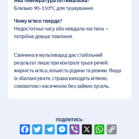
Яка температура оптимальна?
Близько 90–110°C для тушкування.
Чому м’ясо тверде?
Недостатньо часу або невдала частина —
потрібне довше томління.
Свинина в мультиварці дає стабільний
результат лише при контролі трьох речей:
жирність м’яса, кількість рідини та режим. Якщо
їх збалансувати, страва виходить м’якою,
соковитою і насиченою без зайвих зусиль.
ПОДІЛИТИСЬ:
Facebook
Twitter
Telegram
Messenger
Viber
X
WhatsA
Copy