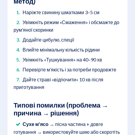
метод)
Наріжте свинину шматками 3–5 см
Увімкніть режим «Смаження» і обсмажте до
рум’яної скоринки
Додайте цибулю, спеції
Влийте мінімальну кількість рідини
Увімкніть «Тушкування» на 40–90 хв
Перевірте м’якість і за потреби продовжте
Дайте страві «відпочити» 10 хв після
приготування
Типові помилки (проблема →
причина → рішення)
Сухе м’ясо
→ пісна частина + довге
готування → використовуйте шию або скоротіть