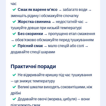
час
Смак як варене м’ясо
→ забагато води →
зменшіть рідину і обсмажуйте спочатку
Жорстка свинина
→ недостатній час →
тушкуйте довше при низькій температурі
Без скоринки
→ пропущено етап смаження
→ обов’язково обсмажуйте перед тушкуванням
Прісний смак
→ мало спецій або солі →
додавайте спеції шарами
Практичні поради
Не відкривайте кришку під час тушкування
— це знижує температуру
Великі шматки виходять соковитішими, ніж
дрібні
Додавайте овочі (морква, цибуля) — вони
підсилюють смак