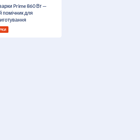
арки Prime 860 Вт —
й помічник для
иготування
РКИ