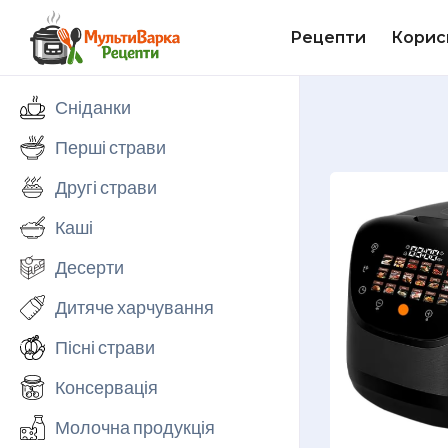
Рецепти
Корис
Сніданки
Перші страви
Другі страви
Каші
Десерти
Дитяче харчування
Пісні страви
Консервація
Молочна продукція