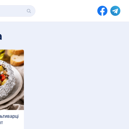
а
льтиварці
пт