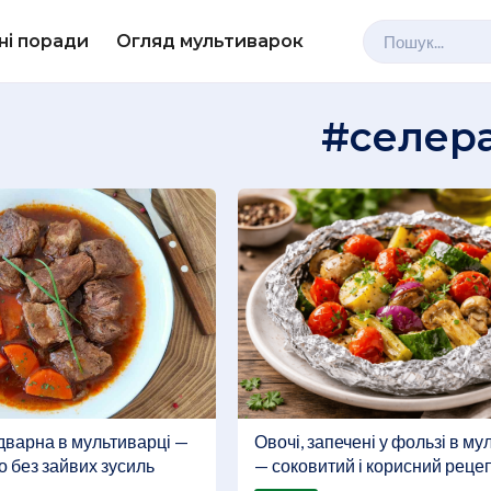
ні поради
Огляд мультиварок
#селер
Овочі, запечені у фользі в му
дварна в мультиварці —
— соковитий і корисний реце
о без зайвих зусиль