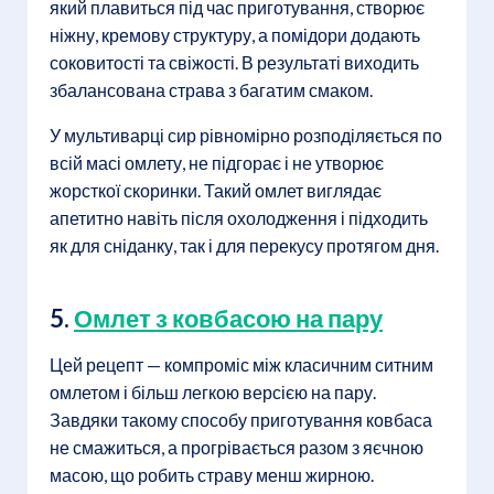
який плавиться під час приготування, створює
ніжну, кремову структуру, а помідори додають
соковитості та свіжості. В результаті виходить
збалансована страва з багатим смаком.
У мультиварці сир рівномірно розподіляється по
всій масі омлету, не підгорає і не утворює
жорсткої скоринки. Такий омлет виглядає
апетитно навіть після охолодження і підходить
як для сніданку, так і для перекусу протягом дня.
5.
Омлет з ковбасою на пару
Цей рецепт — компроміс між класичним ситним
омлетом і більш легкою версією на пару.
Завдяки такому способу приготування ковбаса
не смажиться, а прогрівається разом з яєчною
масою, що робить страву менш жирною.