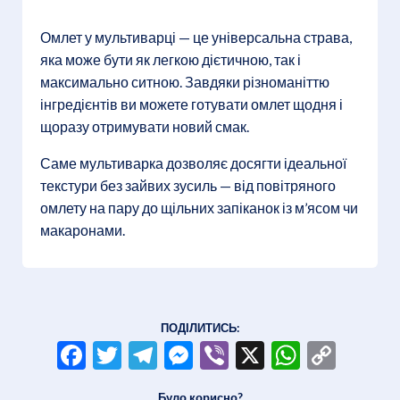
Омлет у мультиварці — це універсальна страва,
яка може бути як легкою дієтичною, так і
максимально ситною. Завдяки різноманіттю
інгредієнтів ви можете готувати омлет щодня і
щоразу отримувати новий смак.
Саме мультиварка дозволяє досягти ідеальної
текстури без зайвих зусиль — від повітряного
омлету на пару до щільних запіканок із м’ясом чи
макаронами.
ПОДІЛИТИСЬ:
Facebook
Twitter
Telegram
Messenger
Viber
X
WhatsA
Copy
Link
Було корисно?