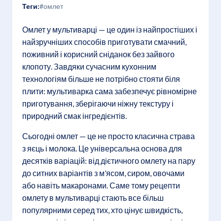
Теги:
#омлет
Омлет у мультиварці — це один із найпростіших і
найзручніших способів приготувати смачний,
поживний і корисний сніданок без зайвого
клопоту. Завдяки сучасним кухонним
технологіям більше не потрібно стояти біля
плити: мультиварка сама забезпечує рівномірне
приготування, зберігаючи ніжну текстуру і
природний смак інгредієнтів.
Сьогодні омлет — це не просто класична страва
з яєць і молока. Це універсальна основа для
десятків варіацій: від дієтичного омлету на пару
до ситних варіантів з м’ясом, сиром, овочами
або навіть макаронами. Саме тому рецепти
омлету в мультиварці стають все більш
популярними серед тих, хто цінує швидкість,