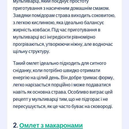
мультиварці, який поєднує простоту
приготування з насиченим домашнім смаком.
Завдяки помідорам страва виходить соковитою,
з легкою кислинкою, яка ідеально балансує
жирність ковбаси. Під час приготування в
мультиварці всі інгредієнти рівномірно
прогріваються, утворюючи ніжну, але водночас
щільну структуру.
Такий омлет ідеально підходить для ситного
сніданку, коли потрібно швидко отримати
енергію на цілий день. Він добре тримає форму,
легко нарізається порційно і може подаватися
навіть як основна страва. Особливо виграє цей
рецепт у мультиварці тим, що не підгорає і не
пересушується, як це часто буває на сковороді.
2.
Омлет з макаронами