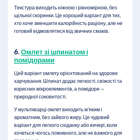
Текстура виходить ніжною і рівномірною, без
щільної скоринки. Це хороший варіант для тих,
хто хоче зменшити калорійність раціону, але не
готовий відмовлятися від звичних смаків.
6.
Омлет зі шпинатом і
помідорами
Цей варіант омлету орієнтований на здорове
харчування. Шпинат додає легкості, свіжості та
корисних мікроелементів, а помідори —
природної соковитості.
У мультиварці омлет виходить м’яким і
ароматним, без зайвого жиру. Це чудовий
варіант для легкого сніданку або вечері, коли
хочеться чогось поживного, але не важкого для