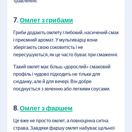
травлення.
7.
Омлет з грибами
Гриби додають омлету глибокий, насичений смак
і приємний аромат. У мультиварці вони
зберігають свою соковитість і не
пересушуються, як це часто буває при смаженні.
Такий омлет має більш «дорослий» смаковий
профіль і чудово підходить не тільки для
сніданку, але й для вечері. Він добре
поєднується з зеленню або легкими соусами.
8.
Омлет з фаршем
Це вже не просто омлет, а повноцінна ситна
страва. Завдяки фаршу омлет набуває щільної