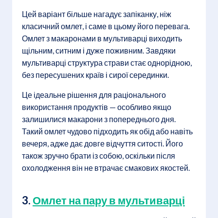
Цей варіант більше нагадує запіканку, ніж
класичний омлет, і саме в цьому його перевага.
Омлет з макаронами в мультиварці виходить
щільним, ситним і дуже поживним. Завдяки
мультиварці структура страви стає однорідною,
без пересушених країв і сирої серединки.
Це ідеальне рішення для раціонального
використання продуктів — особливо якщо
залишилися макарони з попереднього дня.
Такий омлет чудово підходить як обід або навіть
вечеря, адже дає довге відчуття ситості. Його
також зручно брати із собою, оскільки після
охолодження він не втрачає смакових якостей.
3.
Омлет на пару в мультиварці