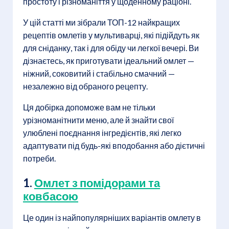
простоту і різноманіття у щоденному раціоні.
У цій статті ми зібрали ТОП-12 найкращих
рецептів омлетів у мультиварці, які підійдуть як
для сніданку, так і для обіду чи легкої вечері. Ви
дізнаєтесь, як приготувати ідеальний омлет —
ніжний, соковитий і стабільно смачний —
незалежно від обраного рецепту.
Ця добірка допоможе вам не тільки
урізноманітнити меню, але й знайти свої
улюблені поєднання інгредієнтів, які легко
адаптувати під будь-які вподобання або дієтичні
потреби.
1.
Омлет з помідорами та
ковбасою
Це один із найпопулярніших варіантів омлету в