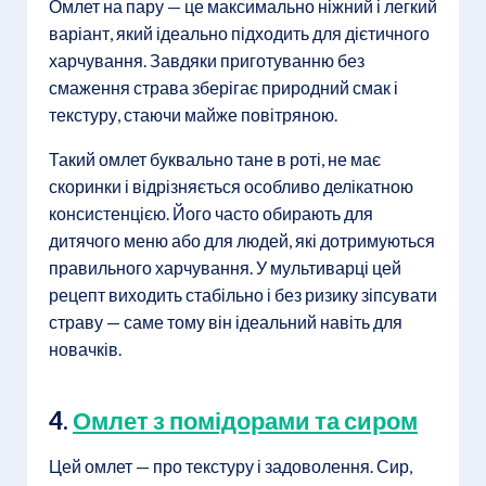
Омлет на пару — це максимально ніжний і легкий
варіант, який ідеально підходить для дієтичного
харчування. Завдяки приготуванню без
смаження страва зберігає природний смак і
текстуру, стаючи майже повітряною.
Такий омлет буквально тане в роті, не має
скоринки і відрізняється особливо делікатною
консистенцією. Його часто обирають для
дитячого меню або для людей, які дотримуються
правильного харчування. У мультиварці цей
рецепт виходить стабільно і без ризику зіпсувати
страву — саме тому він ідеальний навіть для
новачків.
4.
Омлет з помідорами та сиром
Цей омлет — про текстуру і задоволення. Сир,