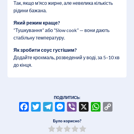
Так, якщо м’ясо жирне, але невелика кількість
рідини бажана.
Який режим краще?
“Тушкування” або “Slow cook” — вони дають
стабільну температуру.
Як зробити соус густішим?
Додайте крохмаль, розведений у воді, за 5–10 хв
до кінця.
ПОДІЛИТИСЬ:
Facebook
Twitter
Telegram
Messenger
Viber
X
WhatsA
Copy
Link
Було корисно?