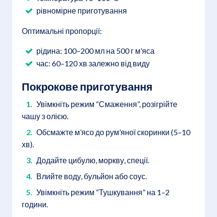
рівномірне приготування
Оптимальні пропорції:
рідина: 100–200 мл на 500 г м’яса
час: 60–120 хв залежно від виду
Покрокове приготування
Увімкніть режим “Смаження”, розігрійте
чашу з олією.
Обсмажте м’ясо до рум’яної скоринки (5–10
хв).
Додайте цибулю, моркву, спеції.
Влийте воду, бульйон або соус.
Увімкніть режим “Тушкування” на 1–2
години.