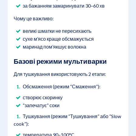
за бажанням замаринувати 30–60 хв
Чому це важливо:
великі шматки не пересихають
сухе м’ясо краще обсмажується
маринад пом’якшує волокна
Базові режими мультиварки
Для тушкування використовують 2 етапи:
Обсмаження (режим “Смаження”):
створює скоринку
“запечатує” соки
Тушкування (режим “Тушкування” або “Slow
cook”):
температура 90–100°C