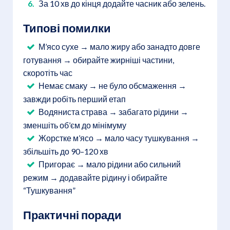
За 10 хв до кінця додайте часник або зелень.
Типові помилки
М’ясо сухе → мало жиру або занадто довге
готування → обирайте жирніші частини,
скоротіть час
Немає смаку → не було обсмаження →
завжди робіть перший етап
Водяниста страва → забагато рідини →
зменшіть об’єм до мінімуму
Жорстке м’ясо → мало часу тушкування →
збільшіть до 90–120 хв
Пригорає → мало рідини або сильний
режим → додавайте рідину і обирайте
“Тушкування”
Практичні поради