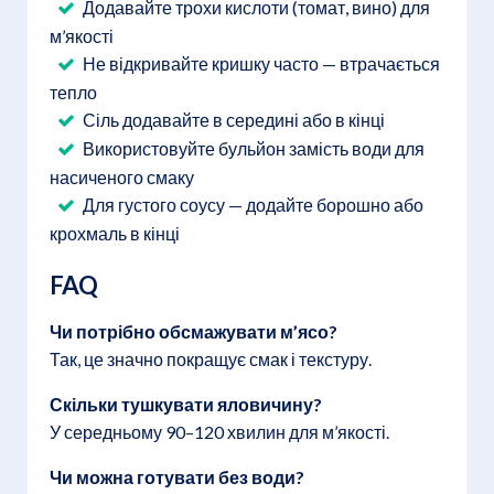
Додавайте трохи кислоти (томат, вино) для
м’якості
Не відкривайте кришку часто — втрачається
тепло
Сіль додавайте в середині або в кінці
Використовуйте бульйон замість води для
насиченого смаку
Для густого соусу — додайте борошно або
крохмаль в кінці
FAQ
Чи потрібно обсмажувати м’ясо?
Так, це значно покращує смак і текстуру.
Скільки тушкувати яловичину?
У середньому 90–120 хвилин для м’якості.
Чи можна готувати без води?