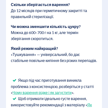
Скільки зберігається варення?
До 12 місяців при герметичному закритті та
правильній стерилізації.
Чи можна зменшити кількість цукру?
Можна до 600–700 г на 1 кг, але термін
зберігання скоротиться.
Який режим найкращий?
«Тушкування» — універсальний, бо дає
стабільне повільне кипіння без різких перепадів.
Якщо під час приготування виникла
проблема з консистенцією, розберіться у статті
«
Чому варення рідке і як загустити
».
Щоб отримати ідеально густе варення,
використовуйте рекомендації з матеріалу «
Як