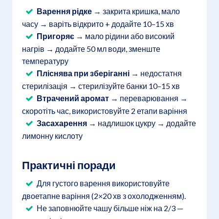
Варення рідке
→ закрита кришка, мало
часу → варіть відкрито + додайте 10–15 хв
Пригоряє
→ мало рідини або високий
нагрів → додайте 50 мл води, зменште
температуру
Пліснява при зберіганні
→ недостатня
стерилізація → стерилізуйте банки 10–15 хв
Втрачений аромат
→ переварювання →
скоротіть час, використовуйте 2 етапи варіння
Засахарення
→ надлишок цукру → додайте
лимонну кислоту
Практичні поради
Для густого варення використовуйте
двоетапне варіння (2×20 хв з охолодженням).
Не заповнюйте чашу більше ніж на 2/3 —