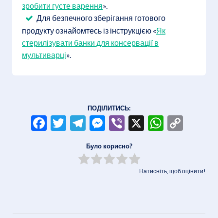
зробити густе варення
».
Для безпечного зберігання готового
продукту ознайомтесь із інструкцією «
Як
стерилізувати банки для консервації в
мультиварці
».
ПОДІЛИТИСЬ:
Facebook
Twitter
Telegram
Messenger
Viber
X
WhatsA
Copy
Link
Було корисно?
Натисніть, щоб оцінити!