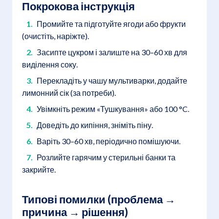
Покрокова інструкція
Промийте та підготуйте ягоди або фрукти
(очистіть, наріжте).
Засипте цукром і залиште на 30–60 хв для
виділення соку.
Перекладіть у чашу мультиварки, додайте
лимонний сік (за потреби).
Увімкніть режим «Тушкування» або 100 °C.
Доведіть до кипіння, зніміть піну.
Варіть 30–60 хв, періодично помішуючи.
Розлийте гарячим у стерильні банки та
закрийте.
Типові помилки (проблема →
причина → рішення)