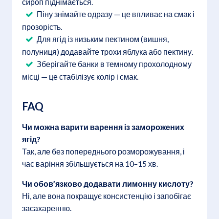
сироп піднімається.
Піну знімайте одразу — це впливає на смак і
прозорість.
Для ягід із низьким пектином (вишня,
полуниця) додавайте трохи яблука або пектину.
Зберігайте банки в темному прохолодному
місці — це стабілізує колір і смак.
FAQ
Чи можна варити варення із заморожених
ягід?
Так, але без попереднього розморожування, і
час варіння збільшується на 10–15 хв.
Чи обов’язково додавати лимонну кислоту?
Ні, але вона покращує консистенцію і запобігає
засахаренню.