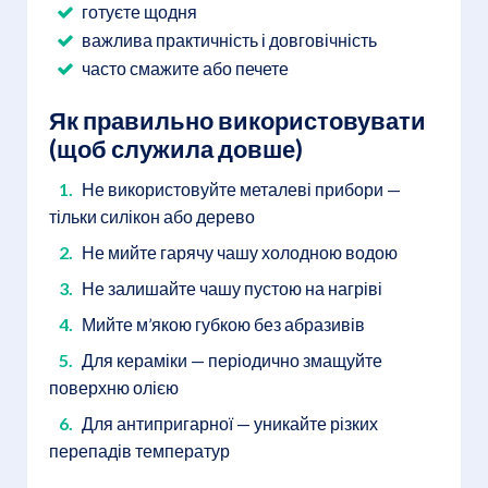
готуєте щодня
важлива практичність і довговічність
часто смажите або печете
Як правильно використовувати
(щоб служила довше)
Не використовуйте металеві прибори —
тільки силікон або дерево
Не мийте гарячу чашу холодною водою
Не залишайте чашу пустою на нагріві
Мийте м’якою губкою без абразивів
Для кераміки — періодично змащуйте
поверхню олією
Для антипригарної — уникайте різких
перепадів температур