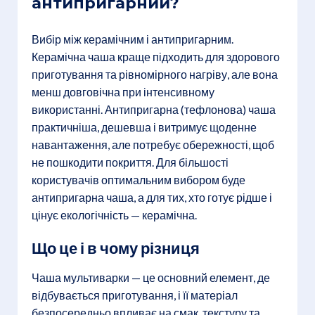
антипригарний?
Вибір між керамічним і антипригарним.
Керамічна чаша краще підходить для здорового
приготування та рівномірного нагріву, але вона
менш довговічна при інтенсивному
використанні. Антипригарна (тефлонова) чаша
практичніша, дешевша і витримує щоденне
навантаження, але потребує обережності, щоб
не пошкодити покриття. Для більшості
користувачів оптимальним вибором буде
антипригарна чаша, а для тих, хто готує рідше і
цінує екологічність — керамічна.
Що це і в чому різниця
Чаша мультиварки — це основний елемент, де
відбувається приготування, і її матеріал
безпосередньо впливає на смак, текстуру та