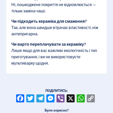
Ні, пошкоджене покриття не відновлюється —
тільки заміна чаші.
Чи підходить кераміка для смаження?
Так, але вона швидше втрачає властивості, ніж
антипригарна.
Чи варто переплачувати за кераміку?
Лише якщо для вас важливі екологічність і тип
приготування, і ви не використовуєте
мультиварку щодня.
ПОДІЛИТИСЬ:
Facebook
Twitter
Telegram
Messenger
Viber
X
WhatsA
Copy
Link
Було корисно?