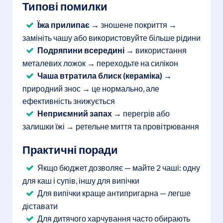
Типові помилки
Їжа прилипає
→ зношене покриття →
замініть чашу або використовуйте більше рідини
Подряпини всередині
→ використання
металевих ложок → переходьте на силікон
Чаша втратила блиск (кераміка)
→
природний знос → це нормально, але
ефективність знижується
Неприємний запах
→ перегрів або
залишки їжі → ретельне миття та провітрювання
Практичні поради
Якщо бюджет дозволяє — майте 2 чаші: одну
для каш і супів, іншу для випічки
Для випічки краще антипригарна — легше
діставати
Для дитячого харчування часто обирають