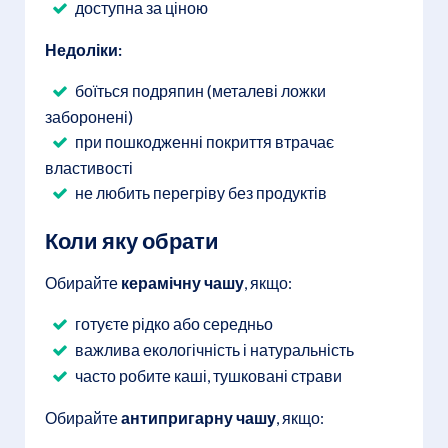
доступна за ціною
Недоліки:
боїться подряпин (металеві ложки
заборонені)
при пошкодженні покриття втрачає
властивості
не любить перегріву без продуктів
Коли яку обрати
Обирайте
керамічну чашу
, якщо:
готуєте рідко або середньо
важлива екологічність і натуральність
часто робите каші, тушковані страви
Обирайте
антипригарну чашу
, якщо: