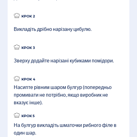
КРОК 2
Викладіть дрібно нарізану цибулю.
КРОК 3
Зверху додайте нарізані кубиками помідори.
КРОК 4
Насипте рівним шаром булгур (попередньо
промивати не потрібно, якщо виробник не
вказує інше).
КРОК 5
На булгур викладіть шматочки рибного філе в
один шар.