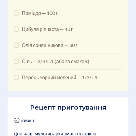
Помідор — 100 г
Цибуля ріпчаста — 40 г
Олія соняшникова — 30 г
Сіль — 2/3 ч. л. (або за смаком)
Перець чорний мелений — 1/3 ч. л.
Рецепт приготування
КРОК 1
Дно чаші мультиварки змастіть олією.