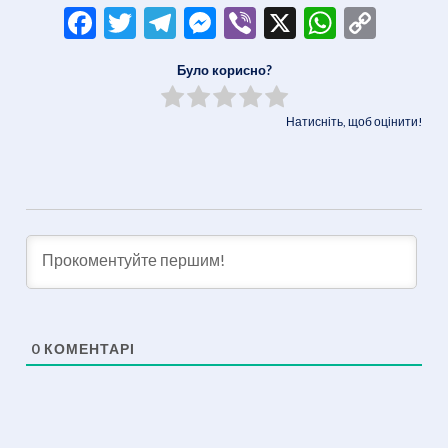
Facebook
Twitter
Telegram
Messenger
Viber
X
WhatsA
Copy
Link
Було корисно?
Натисніть, щоб оцінити!
0
КОМЕНТАРІ