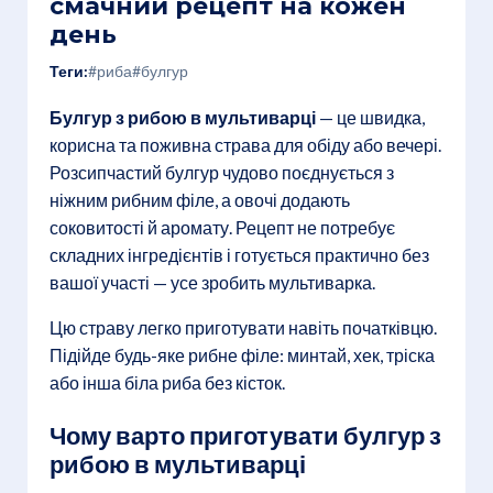
смачний рецепт на кожен
день
Теги:
#риба
#булгур
Булгур з рибою в мультиварці
— це швидка,
корисна та поживна страва для обіду або вечері.
Розсипчастий булгур чудово поєднується з
ніжним рибним філе, а овочі додають
соковитості й аромату. Рецепт не потребує
складних інгредієнтів і готується практично без
вашої участі — усе зробить мультиварка.
Цю страву легко приготувати навіть початківцю.
Підійде будь-яке рибне філе: минтай, хек, тріска
або інша біла риба без кісток.
Чому варто приготувати булгур з
рибою в мультиварці