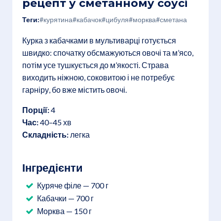
рецепт у сметанному соусі
Теги:
#курятина
#кабачок
#цибуля
#морква
#сметана
Курка з кабачками в мультиварці готується
швидко: спочатку обсмажуються овочі та м’ясо,
потім усе тушкується до м’якості. Страва
виходить ніжною, соковитою і не потребує
гарніру, бо вже містить овочі.
Порції:
4
Час:
40–45 хв
Складність:
легка
Інгредієнти
Куряче філе — 700 г
Кабачки — 700 г
Морква — 150 г