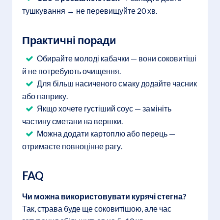
тушкування → не перевищуйте 20 хв.
Практичні поради
Обирайте молоді кабачки — вони соковитіші
й не потребують очищення.
Для більш насиченого смаку додайте часник
або паприку.
Якщо хочете густіший соус — замініть
частину сметани на вершки.
Можна додати картоплю або перець —
отримаєте повноцінне рагу.
FAQ
Чи можна використовувати курячі стегна?
Так, страва буде ще соковитішою, але час