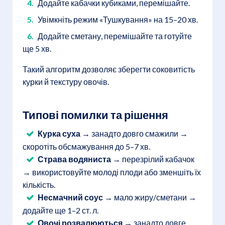
Додайте кабачки кубиками, перемішайте.
Увімкніть режим «Тушкування» на 15–20 хв.
Додайте сметану, перемішайте та готуйте
ще 5 хв.
Такий алгоритм дозволяє зберегти соковитість
курки й текстуру овочів.
Типові помилки та рішення
Курка суха →
занадто довго смажили →
скоротіть обсмажування до 5–7 хв.
Страва водяниста →
перезрілий кабачок
→ використовуйте молоді плоди або зменшіть їх
кількість.
Несмачний соус →
мало жиру/сметани →
додайте ще 1–2 ст. л.
Овочі розвалюються →
занадто довге