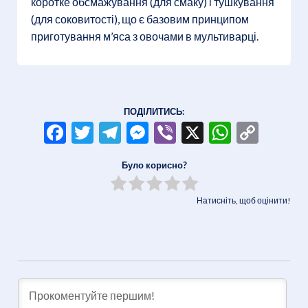
коротке обсмажування (для смаку) і тушкування
(для соковитості), що є базовим принципом
приготування м’яса з овочами в мультиварці.
ПОДІЛИТИСЬ:
Facebook
Twitter
Telegram
Messenger
Viber
X
WhatsA
Copy
Link
Було корисно?
Натисніть, щоб оцінити!