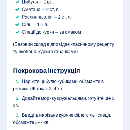
Цибуля — 1 шт.
Сметана — 2 ст. л.
Рослинна олія — 2 ст. л.
Сіль — 1 ч. л.
Спеції до курки — за смаком
(Базовий склад відповідає класичному рецепту
тушкованої курки з кабачками)
Покрокова інструкція
Наріжте цибулю кубиками, обсмажте в
режимі «Жарка» 3–4 хв.
Додайте моркву кружальцями, готуйте ще 3
хв.
Введіть нарізане куряче філе, сіль і спеції,
обсмажте 5–7 хв.