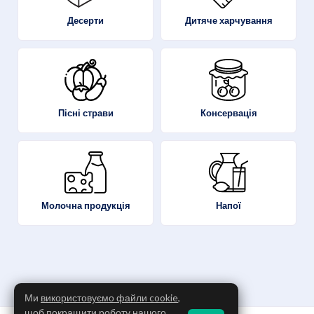
Десерти
Дитяче харчування
Пісні страви
Консервація
Молочна продукція
Напої
Ми
використовуємо файли cookie
,
щоб покращити роботу нашого