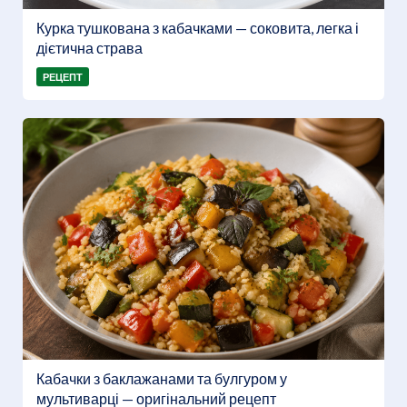
Курка тушкована з кабачками — соковита, легка і
дієтична страва
РЕЦЕПТ
Кабачки з баклажанами та булгуром у
мультиварці — оригінальний рецепт