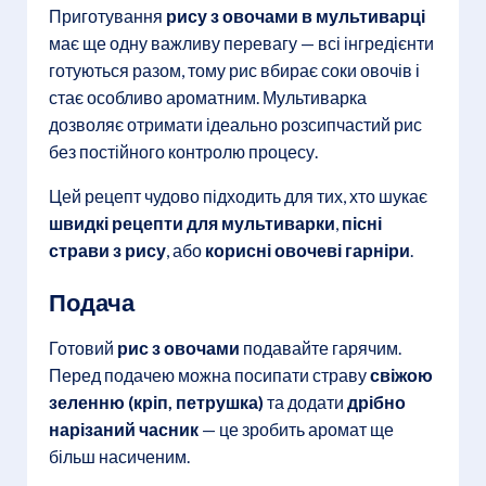
Приготування
рису з овочами в мультиварці
має ще одну важливу перевагу — всі інгредієнти
готуються разом, тому рис вбирає соки овочів і
стає особливо ароматним. Мультиварка
дозволяє отримати ідеально розсипчастий рис
без постійного контролю процесу.
Цей рецепт чудово підходить для тих, хто шукає
швидкі рецепти для мультиварки
,
пісні
страви з рису
, або
корисні овочеві гарніри
.
Подача
Готовий
рис з овочами
подавайте гарячим.
Перед подачею можна посипати страву
свіжою
зеленню (кріп, петрушка)
та додати
дрібно
нарізаний часник
— це зробить аромат ще
більш насиченим.