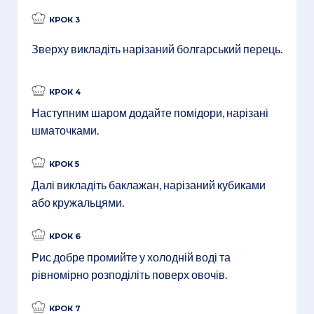
КРОК 3
Зверху викладіть нарізаний болгарський перець.
КРОК 4
Наступним шаром додайте помідори, нарізані
шматочками.
КРОК 5
Далі викладіть баклажан, нарізаний кубиками
або кружальцями.
КРОК 6
Рис добре промийте у холодній воді та
рівномірно розподіліть поверх овочів.
КРОК 7