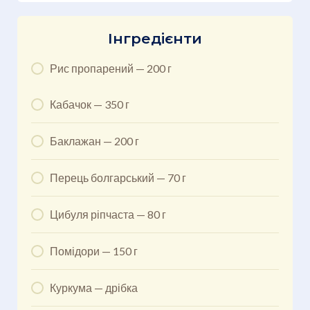
Інгредієнти
Рис пропарений — 200 г
Кабачок — 350 г
Баклажан — 200 г
Перець болгарський — 70 г
Цибуля ріпчаста — 80 г
Помідори — 150 г
Куркума — дрібка