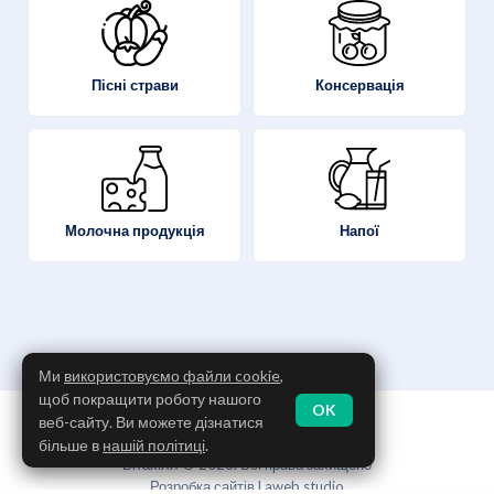
Пісні страви
Консервація
Молочна продукція
Напої
Ми
використовуємо файли cookie
,
щоб покращити роботу нашого
OK
Політика конфіденційності
веб-сайту. Ви можете дізнатися
Використання Cookies
більше в
нашій політиці
.
Вітахілл © 2026. Всі права захищено
Розробка сайтів
Laweb studio