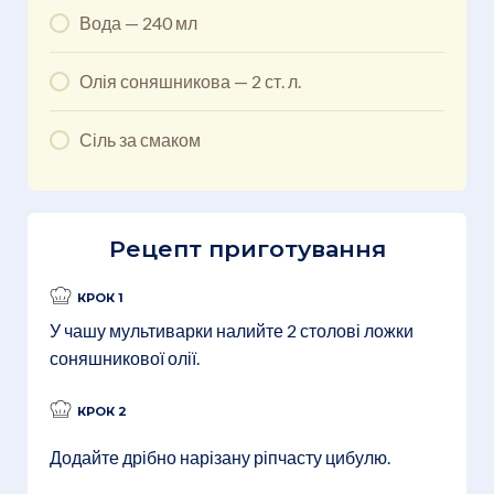
Вода — 240 мл
Олія соняшникова — 2 ст. л.
Сіль за смаком
Рецепт приготування
КРОК 1
У чашу мультиварки налийте 2 столові ложки
соняшникової олії.
КРОК 2
Додайте дрібно нарізану ріпчасту цибулю.