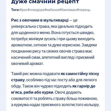
дуже смачний рецепт
Теги:
#рис
#помідори
#кабачок
#баклажан
#перець
Рис з овочами в мультиварці
— це
універсальна страва, яка ідеально підходить
для щоденного меню. Вона готується швидко,
потребує мінімум зусиль і при цьому виходить
ароматною, ситною та дуже корисною. Завдяки
поєднанню рису та свіжих овочів страва має
насичений смак, апетитний вигляд і приємний
овочевий аромат.
Такий рис можна подавати
як самостійну пісну
страву
, особливо під час посту або для легкого
обіду. Також він чудово підходить
як гарнір до
м’яса, риби або курки
. Овочі додають
соковитості та роблять страву більш поживною,
а куркума надає приємного золотистого кольору.