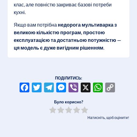
клас, але повністю закриває базові потреби
кухні.
Якщо вам потрібна
недорога мультиварка з
великою кількістю програм, простою
експлуатацією та достатньою потужністю —
ця модель є дуже вигідним рішенням
.
ПОДІЛИТИСЬ:
Facebook
Twitter
Telegram
Messenger
Viber
X
WhatsA
Copy
Link
Було корисно?
Натисніть, щоб оцінити!