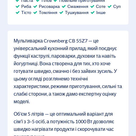
Паста
Плов
Повільне приготування
Риба
Рисоварка
Смаження
Соте
Суп
Тісто
Томління
Тушкування
Інше
Мультиварка Crownberg CB 55Z7 — це
універсальний кухонний прилад, який поєднує
функції каструлі, пароварки, духовки та навіть
йогуртниці. Вона створена для тих, хто хоче
готувати швидко, смачно і без зайвих зусиль. У
цьому огляді розглянемо технічні
характеристики, режими приготування, сильні та
слабкі сторони, а також дамо експертну оцінку
моделі.
Об’єм 5 літрів — це оптимальний варіант для
сім’ї з 3–5 осіб, а потужність 1000 Вт дозволяє
швидко нагрівати продукти і скорочувати час