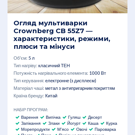
Огляд мультиварки
Crownberg CB 55Z7 —
характеристики, режими,
плюси та мінуси
Об'єм:
5 л
Тип нагріву:
класичний ТЕН
Потужність нагрівального елемента:
1000 Вт
Тип керування:
електронне (з дисплеєм)
Матеріал чаші:
метал з антипригарним покриттям
Країна бренду:
Китай
НАБІР ПРОГРАМ:
Варення
Випічка
Гуляш
Десерт
Запікання
Злаки
Йогурт
Каша
Курка
Морепродукти
М'ясо
Овочі
Пароварка