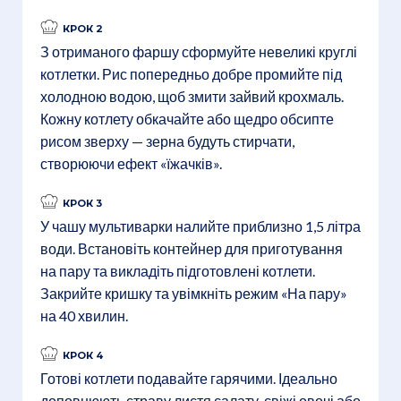
КРОК 2
З отриманого фаршу сформуйте невеликі круглі
котлетки. Рис попередньо добре промийте під
холодною водою, щоб змити зайвий крохмаль.
Кожну котлету обкачайте або щедро обсипте
рисом зверху — зерна будуть стирчати,
створюючи ефект «їжачків».
КРОК 3
У чашу мультиварки налийте приблизно 1,5 літра
води. Встановіть контейнер для приготування
на пару та викладіть підготовлені котлети.
Закрийте кришку та увімкніть режим «На пару»
на 40 хвилин.
КРОК 4
Готові котлети подавайте гарячими. Ідеально
доповнюють страву листя салату, свіжі овочі або