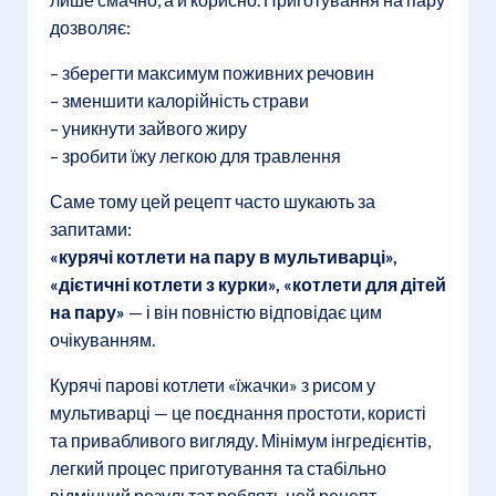
дозволяє:
– зберегти максимум поживних речовин
– зменшити калорійність страви
– уникнути зайвого жиру
– зробити їжу легкою для травлення
Саме тому цей рецепт часто шукають за
запитами:
«курячі котлети на пару в мультиварці»,
«дієтичні котлети з курки», «котлети для дітей
на пару»
— і він повністю відповідає цим
очікуванням.
Курячі парові котлети «їжачки» з рисом у
мультиварці — це поєднання простоти, користі
та привабливого вигляду. Мінімум інгредієнтів,
легкий процес приготування та стабільно
відмінний результат роблять цей рецепт