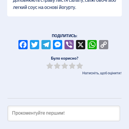
легкий соус на основі йогурту.
ПОДІЛИТИСЬ:
Facebook
Twitter
Telegram
Messenger
Viber
X
WhatsA
Copy
Link
Було корисно?
Натисніть, щоб оцінити!