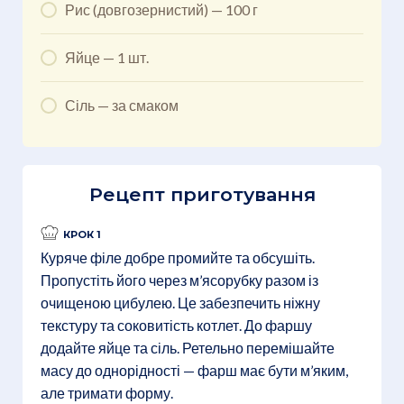
Рис (довгозернистий) — 100 г
Яйце — 1 шт.
Сіль — за смаком
Рецепт приготування
КРОК 1
Куряче філе добре промийте та обсушіть.
Пропустіть його через м’ясорубку разом із
очищеною цибулею. Це забезпечить ніжну
текстуру та соковитість котлет. До фаршу
додайте яйце та сіль. Ретельно перемішайте
масу до однорідності — фарш має бути м’яким,
але тримати форму.