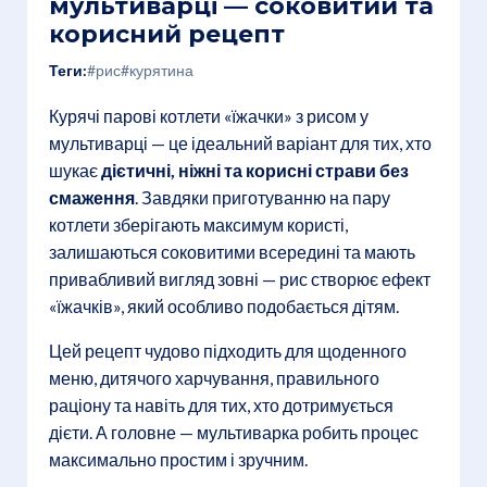
мультиварці — соковитий та
корисний рецепт
Теги:
#рис
#курятина
Курячі парові котлети «їжачки» з рисом у
мультиварці — це ідеальний варіант для тих, хто
шукає
дієтичні, ніжні та корисні страви без
смаження
. Завдяки приготуванню на пару
котлети зберігають максимум користі,
залишаються соковитими всередині та мають
привабливий вигляд зовні — рис створює ефект
«їжачків», який особливо подобається дітям.
Цей рецепт чудово підходить для щоденного
меню, дитячого харчування, правильного
раціону та навіть для тих, хто дотримується
дієти. А головне — мультиварка робить процес
максимально простим і зручним.