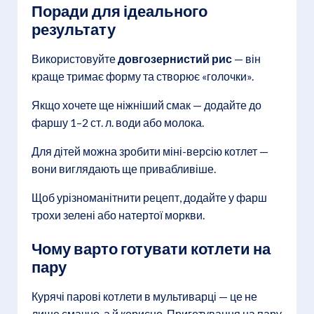
Поради для ідеального
результату
Використовуйте
довгозернистий рис
— він
краще тримає форму та створює «голочки».
Якщо хочете ще ніжніший смак — додайте до
фаршу 1–2 ст. л. води або молока.
Для дітей можна зробити міні-версію котлет —
вони виглядають ще привабливіше.
Щоб урізноманітнити рецепт, додайте у фарш
трохи зелені або натертої моркви.
Чому варто готувати котлети на
пару
Курячі парові котлети в мультиварці — це не
лише смачно, а й корисно. Приготування на пару