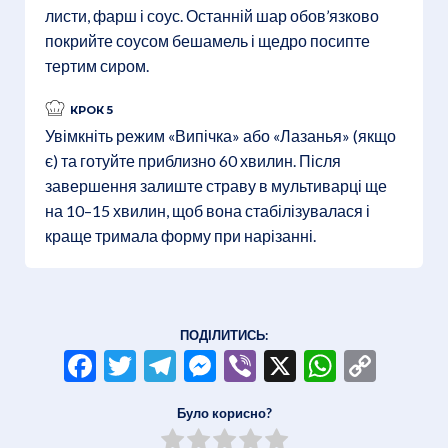
листи, фарш і соус. Останній шар обов’язково
покрийте соусом бешамель і щедро посипте
тертим сиром.
КРОК 5
Увімкніть режим «Випічка» або «Лазанья» (якщо
є) та готуйте приблизно 60 хвилин. Після
завершення залиште страву в мультиварці ще
на 10–15 хвилин, щоб вона стабілізувалася і
краще тримала форму при нарізанні.
ПОДІЛИТИСЬ:
Facebook
Twitter
Telegram
Messenger
Viber
X
WhatsA
Copy
Link
Було корисно?