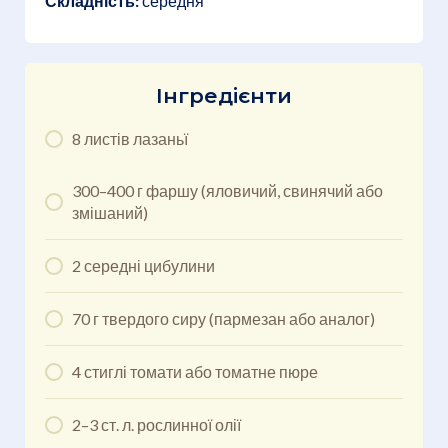
Складність:
середня
Інгредієнти
8 листів лазаньї
300–400 г фаршу (яловичий, свинячий або
змішаний)
2 середні цибулини
70 г твердого сиру (пармезан або аналог)
4 стиглі томати або томатне пюре
2–3 ст. л. рослинної олії