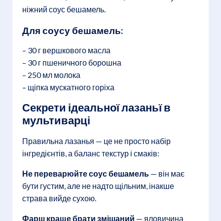
ніжний соус бешамель.
Для соусу бешамель:
– 30 г вершкового масла
– 30 г пшеничного борошна
– 250 мл молока
– щіпка мускатного горіха
Секрети ідеальної лазаньї в
мультиварці
Правильна лазанья — це не просто набір
інгредієнтів, а баланс текстур і смаків:
Не переварюйте соус бешамель
— він має
бути густим, але не надто щільним, інакше
страва вийде сухою.
Фарш краще брати змішаний
— яловичина