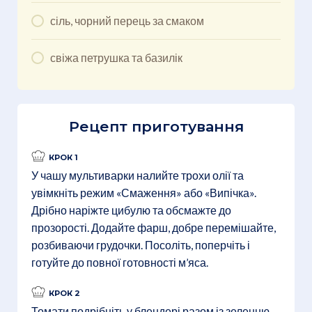
сіль, чорний перець за смаком
свіжа петрушка та базилік
Рецепт приготування
КРОК 1
У чашу мультиварки налийте трохи олії та
увімкніть режим «Смаження» або «Випічка».
Дрібно наріжте цибулю та обсмажте до
прозорості. Додайте фарш, добре перемішайте,
розбиваючи грудочки. Посоліть, поперчіть і
готуйте до повної готовності м’яса.
КРОК 2
Томати подрібніть у блендері разом із зеленню.