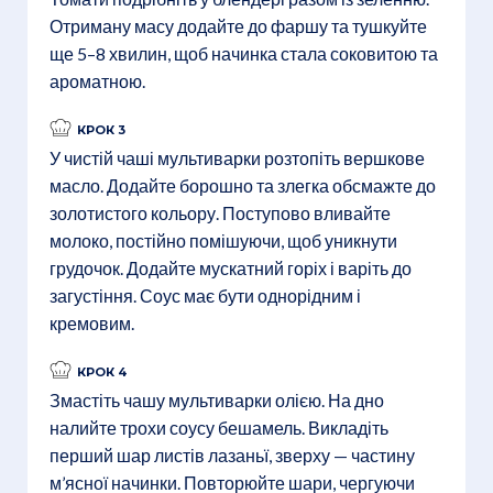
Отриману масу додайте до фаршу та тушкуйте
ще 5–8 хвилин, щоб начинка стала соковитою та
ароматною.
КРОК 3
У чистій чаші мультиварки розтопіть вершкове
масло. Додайте борошно та злегка обсмажте до
золотистого кольору. Поступово вливайте
молоко, постійно помішуючи, щоб уникнути
грудочок. Додайте мускатний горіх і варіть до
загустіння. Соус має бути однорідним і
кремовим.
КРОК 4
Змастіть чашу мультиварки олією. На дно
налийте трохи соусу бешамель. Викладіть
перший шар листів лазаньї, зверху — частину
м’ясної начинки. Повторюйте шари, чергуючи