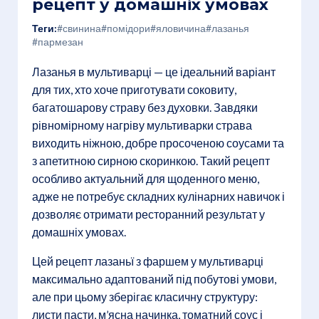
рецепт у домашніх умовах
Теги:
#свинина
#помідори
#яловичина
#лазанья
#пармезан
Лазанья в мультиварці — це ідеальний варіант
для тих, хто хоче приготувати соковиту,
багатошарову страву без духовки. Завдяки
рівномірному нагріву мультиварки страва
виходить ніжною, добре просоченою соусами та
з апетитною сирною скоринкою. Такий рецепт
особливо актуальний для щоденного меню,
адже не потребує складних кулінарних навичок і
дозволяє отримати ресторанний результат у
домашніх умовах.
Цей рецепт лазаньї з фаршем у мультиварці
максимально адаптований під побутові умови,
але при цьому зберігає класичну структуру:
листи пасти, м’ясна начинка, томатний соус і