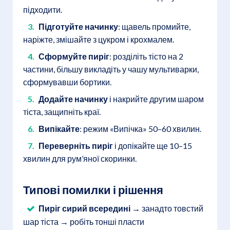
підходити.
Підготуйте начинку
: щавель промийте,
наріжте, змішайте з цукром і крохмалем.
Сформуйте пиріг
: розділіть тісто на 2
частини, більшу викладіть у чашу мультиварки,
сформувавши бортики.
Додайте начинку
і накрийте другим шаром
тіста, защипніть краї.
Випікайте
: режим «Випічка» 50–60 хвилин.
Переверніть пиріг
і допікайте ще 10–15
хвилин для рум’яної скоринки.
Типові помилки і рішення
Пиріг сирий всередині
→ занадто товстий
шар тіста → робіть тонші пласти