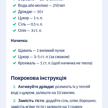
Вода або молоко — 250 мл
Дріжджі — 10 г
Цукор — 1 ч. л.
Сіль — 0,5 ч. л.
Олія — 3 ст. л.
Начинка:
Щавель — 1 великий пучок
Цукор — 3–5 ст. л. (за смаком)
Крохмаль — 1 ст. л. (щоб начинка не текла)
Покрокова інструкція
Активуйте дріжджі
: розчиніть їх у теплій
воді з цукром, залиште на 10 хвилин.
Замісіть тісто
: додайте сіль, олію, борошно;
замісіть м’яке тісто і залиште на 1 годину