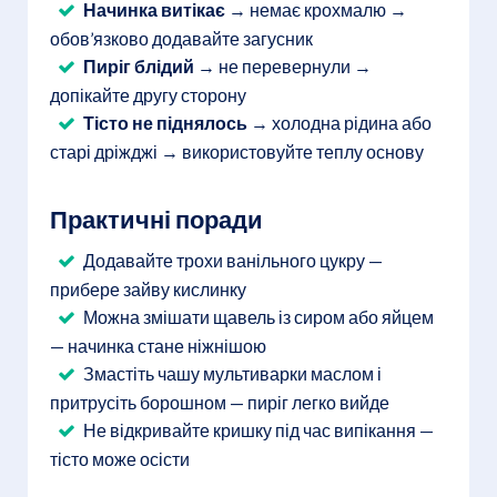
Начинка витікає
→ немає крохмалю →
обов’язково додавайте загусник
Пиріг блідий
→ не перевернули →
допікайте другу сторону
Тісто не піднялось
→ холодна рідина або
старі дріжджі → використовуйте теплу основу
Практичні поради
Додавайте трохи ванільного цукру —
прибере зайву кислинку
Можна змішати щавель із сиром або яйцем
— начинка стане ніжнішою
Змастіть чашу мультиварки маслом і
притрусіть борошном — пиріг легко вийде
Не відкривайте кришку під час випікання —
тісто може осісти