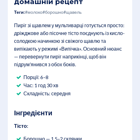
домашній рецепт
Теги:
#молоко
#борошно
#щавель
Пиріг зі щавлем у мультиварці готується просто:
дріжджове або пісочне тісто поєднують із кисло-
солодкою начинкою зі свіжого щавлю та
випікають у режимі «Випічка». Основний нюанс
— перевернути пиріг наприкінці, щоб він
підрум’янився з обох боків.
Порції: 6–8
Час: 1 год 30 хв
Складність: середня
Інгредієнти
Тісто:
Борошно — 1,5–2 склянки