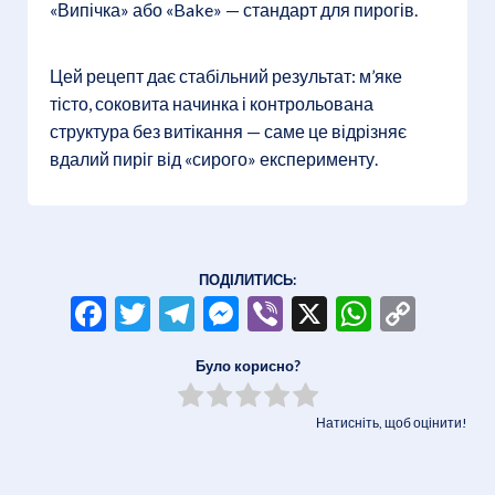
«Випічка» або «Bake» — стандарт для пирогів.
Цей рецепт дає стабільний результат: м’яке
тісто, соковита начинка і контрольована
структура без витікання — саме це відрізняє
вдалий пиріг від «сирого» експерименту.
ПОДІЛИТИСЬ:
Facebook
Twitter
Telegram
Messenger
Viber
X
WhatsA
Copy
Link
Було корисно?
Натисніть, щоб оцінити!