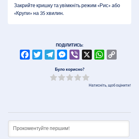
Закрийте кришку та увімкніть режим «Рис» або
«Крупи» на 35 хвилин.
ПОДІЛИТИСЬ:
Facebook
Twitter
Telegram
Messenger
Viber
X
WhatsA
Copy
Link
Було корисно?
Натисніть, щоб оцінити!