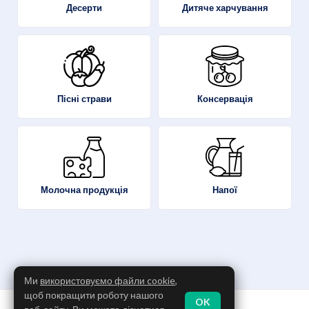
Десерти
Дитяче харчування
Пісні страви
Консервація
Молочна продукція
Напої
Ми
використовуємо файли cookie
,
щоб покращити роботу нашого
OK
Політика конфіденційності