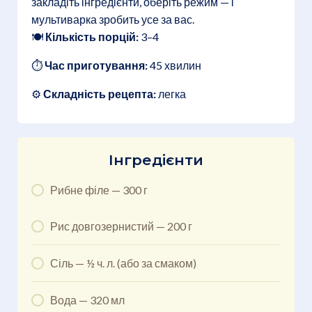
закладіть інгредієнти, оберіть режим — і
мультиварка зробить усе за вас.
🍽
Кількість порцій:
3–4
⏱
Час приготування:
45 хвилин
⚙️
Складність рецепта:
легка
Інгредієнти
Рибне філе — 300 г
Рис довгозернистий — 200 г
Сіль — ½ ч. л. (або за смаком)
Вода — 320 мл