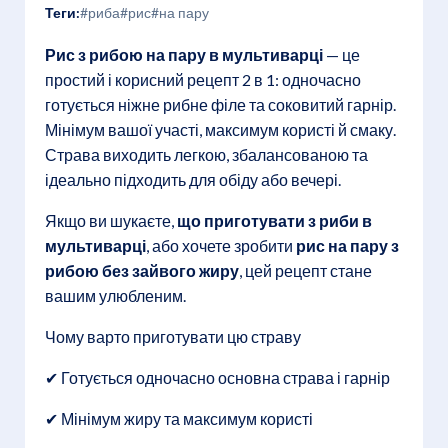
Теги:
#риба
#рис
#на пару
Рис з рибою на пару в мультиварці
— це
простий і корисний рецепт 2 в 1: одночасно
готується ніжне рибне філе та соковитий гарнір.
Мінімум вашої участі, максимум користі й смаку.
Страва виходить легкою, збалансованою та
ідеально підходить для обіду або вечері.
Якщо ви шукаєте,
що приготувати з риби в
мультиварці
, або хочете зробити
рис на пару з
рибою без зайвого жиру
, цей рецепт стане
вашим улюбленим.
Чому варто приготувати цю страву
✔ Готується одночасно основна страва і гарнір
✔ Мінімум жиру та максимум користі