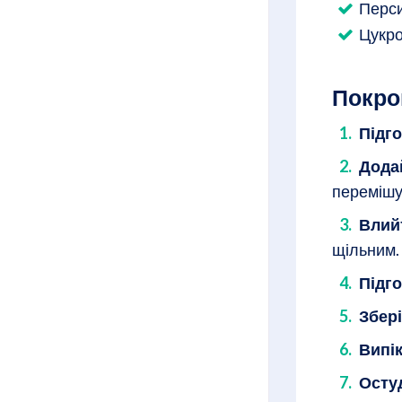
Перси
Цукро
Покро
Підго
Дода
перемішу
Влий
щільним.
Підго
Збері
Випік
Остуд