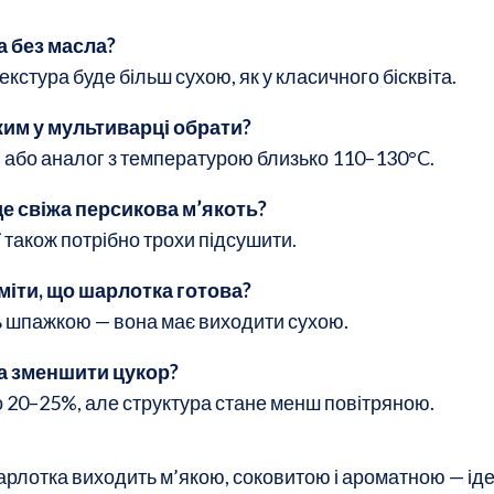
 без масла?
текстура буде більш сухою, як у класичного бісквіта.
им у мультиварці обрати?
» або аналог з температурою близько 110–130°C.
де свіжа персикова м’якоть?
її також потрібно трохи підсушити.
міти, що шарлотка готова?
ь шпажкою — вона має виходити сухою.
а зменшити цукор?
 20–25%, але структура стане менш повітряною.
арлотка виходить м’якою, соковитою і ароматною — іде