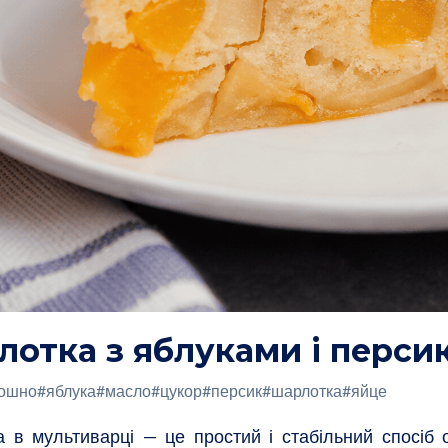
отка з яблуками і перси
ошно
#яблука
#масло
#цукор
#персик
#шарлотка
#яйце
 в мультиварці — це простий і стабільний спосіб о