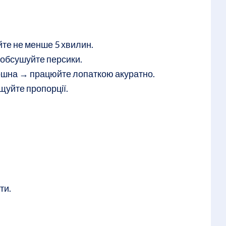
те не менше 5 хвилин.
 обсушуйте персики.
ошна → працюйте лопаткою акуратно.
щуйте пропорції.
ти.