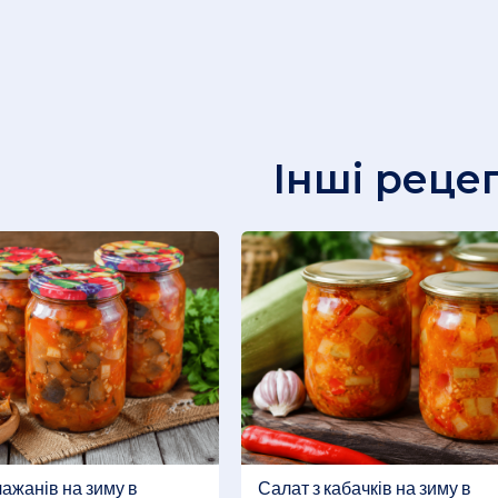
Інші реце
лажанів на зиму в
Салат з кабачків на зиму в