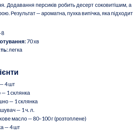
ня. Додавання персиків робить десерт соковитішим, а
рою. Результат — ароматна, пухка випічка, яка підходить
–8
отування:
70 хв
ть:
легка
ієнти
— 4 шт
 — 1 склянка
но — 1 склянка
шувач — 1 ч. л.
ове масло — 80–100 г (розтоплене)
а — 4 шт