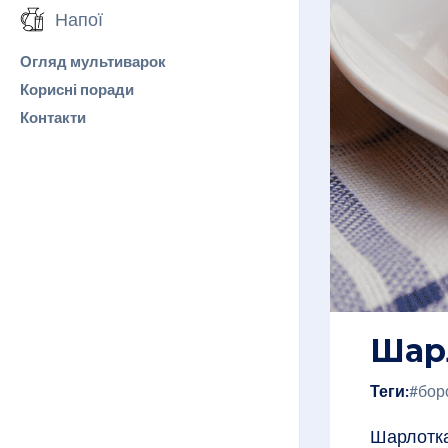
Напої
Огляд мультиварок
Корисні поради
Контакти
Шарл
Теги:
#бор
Шарлотка