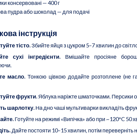
ки консервовані — 400 г
ва пудра або шоколад — для подачі
кова інструкція
туйте тісто.
Збийте яйця з цукром 5–7 хвилин до світло
йте сухі інгредієнти.
Вмішайте просіяне борош
ючи.
те масло.
Тонкою цівкою додайте розтоплене (не га
туйте фрукти.
Яблука наріжте шматочками. Персики о
ть шарлотку.
На дно чаші мультиварки викладіть фрукт
айте.
Готуйте на режимі «Випічка» або при ~120°C 50 х
іть.
Дайте постояти 10–15 хвилин, потім переверніть 