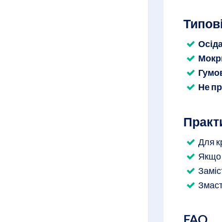
Типов
Осіда
Мокр
Гумо
Не п
Практ
Для к
Якщо 
Заміс
Змаст
FAQ