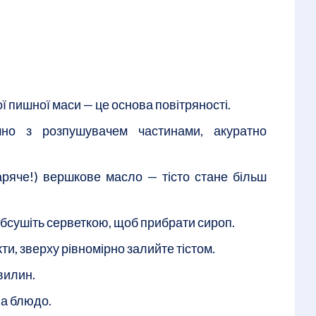
ї пишної маси — це основа повітряності.
но з розпушувачем частинами, акуратно
ряче!) вершкове масло — тісто стане більш
бсушіть серветкою, щоб прибрати сироп.
и, зверху рівномірно залийте тістом.
вилин.
на блюдо.