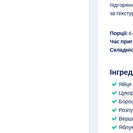
підгорян
за тексту
Порції:
6
Час приг
Складніс
Інгред
Яйця 
Цукор
Борош
Розпу
Вершк
Яблук