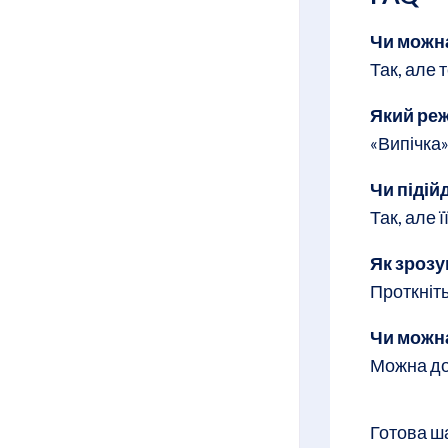
Чи можна
Так, але 
Який реж
«Випічка
Чи підій
Так, але 
Як зрозу
Проткніт
Чи можн
Можна до
Готова ш