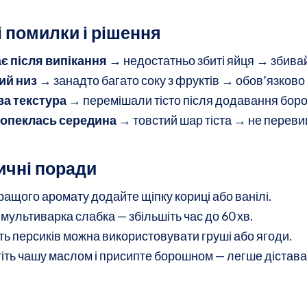
і помилки і рішення
є після випікання
→ недостатньо збиті яйця → збивай
ий низ
→ занадто багато соку з фруктів → обов’язково
ва текстура
→ перемішали тісто після додавання бор
ропеклась середина
→ товстий шар тіста → не переви
ичні поради
ращого аромату додайте щіпку кориці або ванілі.
мультиварка слабка — збільшіть час до 60 хв.
ть персиків можна використовувати груші або ягоди.
іть чашу маслом і присипте борошном — легше дістава