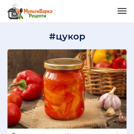
#цукор