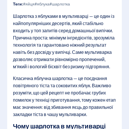
Теги:
#яйця
#яблука
#шарлотка
Шарлотка з яблуками в мультиварці — це один із
найпопулярніших десертів, який стабільно
входить у топ запитів серед домашньої випічки.
Причина проста: мінімум інгредієнтів, зрозуміла
технологія та гарантовано ніжний результат
навіть без досвіду у випічці. Саме мультиварка
дозволяє отримати рівномірно пропечений,
м’який і вологий бісквіт без ризику підгоряння.
Класична яблучна шарлотка — це поєднання
повітряного тіста та соковитих яблук. Важливо
розуміти, що цей рецепт не пробачає грубих
помилок у техніці приготування, тому кожен етап
має значення: від збивання яєць до правильної
закладки тіста в чашу мультиварки.
Чому шарлотка в мультиварці