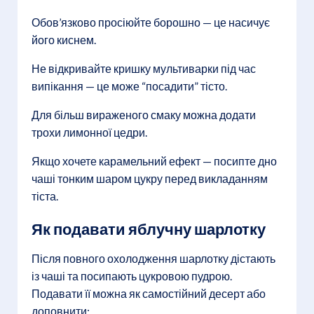
Обов’язково просіюйте борошно — це насичує
його киснем.
Не відкривайте кришку мультиварки під час
випікання — це може “посадити” тісто.
Для більш вираженого смаку можна додати
трохи лимонної цедри.
Якщо хочете карамельний ефект — посипте дно
чаші тонким шаром цукру перед викладанням
тіста.
Як подавати яблучну шарлотку
Після повного охолодження шарлотку дістають
із чаші та посипають цукровою пудрою.
Подавати її можна як самостійний десерт або
доповнити: