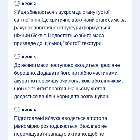
КРОК 2
Яйця збиваються з цукром до стану густої,
світлої піни. Це критично важливий етап: саме за
рахунок повітряної структури формується
ніжний бісквіт. Недостатньо збита маса
призведе до щільної, “збитої” текстури.
КРОК 3
До яєчної маси поступово вводиться просіяне
борошно. Додавати його потрібно частинами,
акуратно перемішуючи лопаткою або вінчиком,
щоб не “збити” повітря. На цьому ж етапі
додається ванілін, кориця та розпушувач.
КРОК 4
Підготовлені яблука вводяться в тісто та
рівномірно розподіляються. Важливо не
перемішувати занадто активно, щоб не