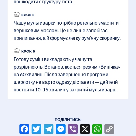
пошкодити структуру тіста.
КРОК 5
Чашу мультиварки потрібно ретельно змастити
вершковим маслом. Це не лише запобігає
прилипання, а й формує легку рум’яну скоринку.
КРОК 6
Готову суміш викладають у чашу та
розрівнюють. Встановлюється режим «Випічка»
на 60 хвилин. Після завершення програми
шарлотку не варто одразу діставати — дайте їй
постояти 10–15 хвилин у закритій мультиварці.
ПОДІЛИТИСЬ:
Facebook
Twitter
Telegram
Messenger
Viber
X
WhatsA
Copy