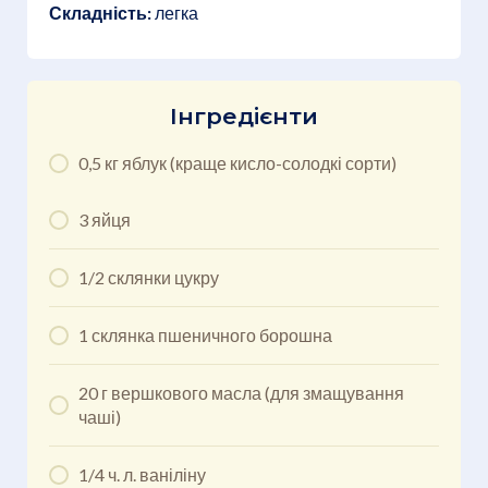
Складність:
легка
Інгредієнти
0,5 кг яблук (краще кисло-солодкі сорти)
3 яйця
1/2 склянки цукру
1 склянка пшеничного борошна
20 г вершкового масла (для змащування
чаші)
1/4 ч. л. ваніліну