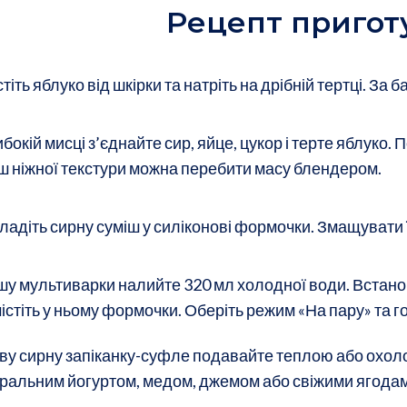
Рецепт пригот
тіть яблуко від шкірки та натріть на дрібній тертці. За
ибокій мисці з’єднайте сир, яйце, цукор і терте яблуко.
ш ніжної текстури можна перебити масу блендером.
ладіть сирну суміш у силіконові формочки. Змащувати ї
шу мультиварки налийте 320 мл холодної води. Встанов
істіть у ньому формочки. Оберіть режим «На пару» та г
ву сирну запіканку-суфле подавайте теплою або охо
ральним йогуртом, медом, джемом або свіжими ягодам