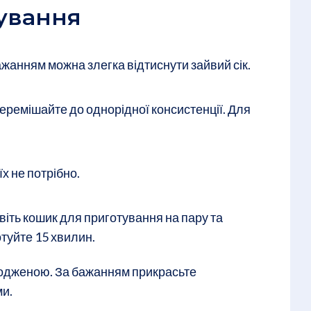
ування
 бажанням можна злегка відтиснути зайвий сік.
 Перемішайте до однорідної консистенції. Для
х не потрібно.
іть кошик для приготування на пару та
отуйте 15 хвилин.
лодженою. За бажанням прикрасьте
и.