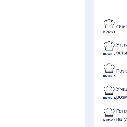
Очис
КРОК 1
У гл
біль
КРОК 2
Розк
КРОК 3
У ча
розм
КРОК 4
Гото
нату
КРОК 5