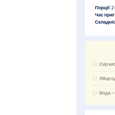
Порції:
2
Час приг
Складніс
Сир ки
Яйце ку
Вода —