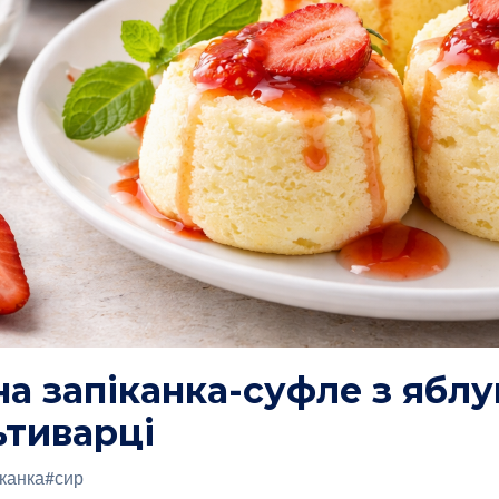
а запіканка-суфле з яблу
ьтиварці
іканка
#сир