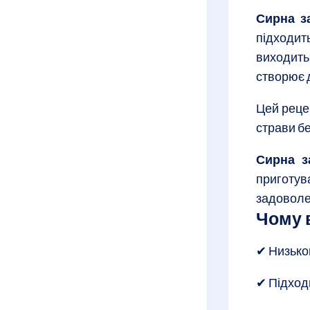
Сирна з
підходит
виходить
створює д
Цей рецеп
страви бе
Сирна з
приготув
задовол
Чому 
✔ Низько
✔ Підход