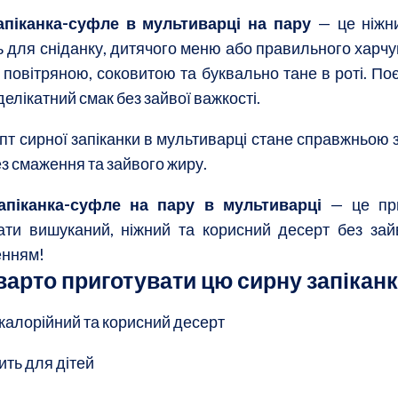
апіканка-суфле в мультиварці на пару
— це ніжни
ь для сніданку, дитячого меню або правильного харч
 повітряною, соковитою та буквально тане в роті. По
елікатний смак без зайвої важкості.
т сирної запіканки в мультиварці стане справжньою зн
з смаження та зайвого жиру.
апіканка-суфле на пару в мультиварці
— це при
ати вишуканий, ніжний та корисний десерт без зайв
енням!
варто приготувати цю сирну запікан
калорійний та корисний десерт
ить для дітей