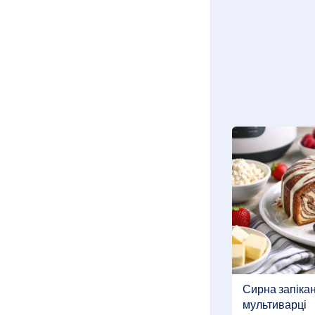
Сирна запікан
мультиварці