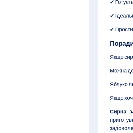
✔ Готуєт
✔ Ідеаль
✔ Прости
Поради
Якщо сир
Можна дод
Яблуко л
Якщо хоче
Сирна з
приготув
задовол