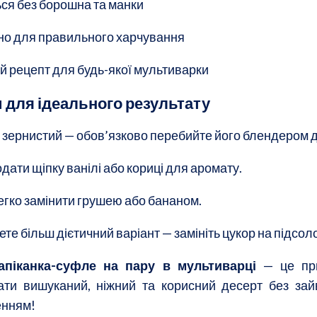
ься без борошна та манки
но для правильного харчування
й рецепт для будь-якої мультиварки
 для ідеального результату
 зернистий — обов’язково перебийте його блендером 
ати щіпку ванілі або кориці для аромату.
егко замінити грушею або бананом.
те більш дієтичний варіант — замініть цукор на підсо
апіканка-суфле на пару в мультиварці
— це при
ати вишуканий, ніжний та корисний десерт без зайв
енням!