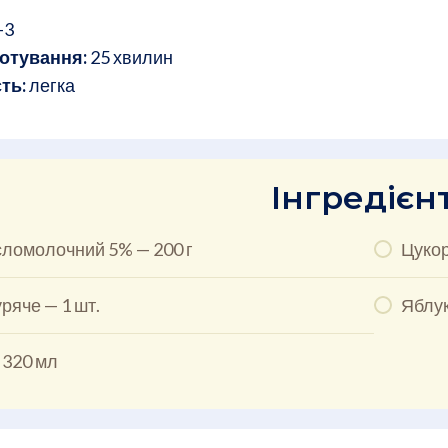
–3
отування:
25 хвилин
ть:
легка
Інгредієн
сломолочний 5% — 200 г
Цукор
ряче — 1 шт.
Яблук
 320 мл