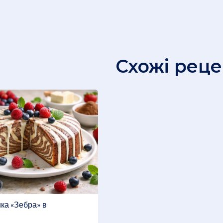
Схожі рец
ка «Зебра» в