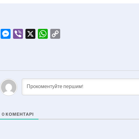
ook
tter
Telegram
Messenger
Viber
X
WhatsApp
Copy
Link
0
КОМЕНТАРІ