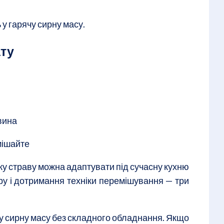
у гарячу сирну масу.
ату
вина
мішайте
ку страву можна адаптувати під сучасну кухню
иру і дотримання техніки перемішування — три
ну сирну масу без складного обладнання. Якщо