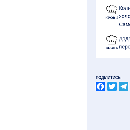
Коли
холо
КРОК 4
Саме
Дода
пере
КРОК 5
ПОДІЛИТИСЬ:
Faceb
Twi