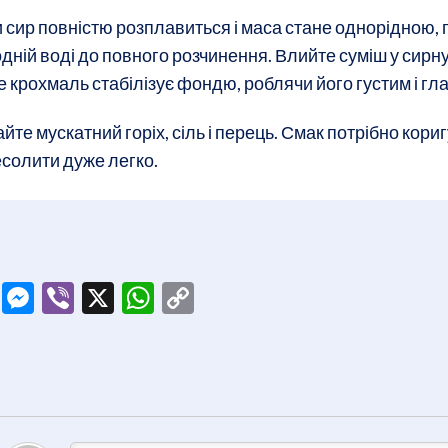
 сир повністю розплавиться і маса стане однорідною, 
дній воді до повного розчинення. Влийте суміш у сирн
 крохмаль стабілізує фондю, роблячи його густим і гл
йте мускатний горіх, сіль і перець. Смак потрібно кори
солити дуже легко.
ook
tter
Telegram
Messenger
Viber
X
WhatsApp
Copy
Link