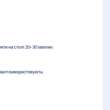
яти на столі 20–30 хвилин.
іанті використовують: