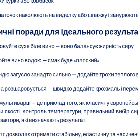
ки курки або ковбасок
аточок наколюють на виделку або шпажку і занурюють 
ичні поради для ідеального результ
овуйте сухе біле вино — воно балансує жирність сиру
юйте вино водою — смак буде «плоский»
дю загусло занадто сильно — додайте трохи теплого 
а розшаровується — швидко додайте крохмаль і пере
мультиварці — це приклад того, як класичну європейсь
ти якості. Контроль температури, правильний вибір с
актори, які визначають результат.
пт дозволяє отримати стабільну, еластичну та насиче