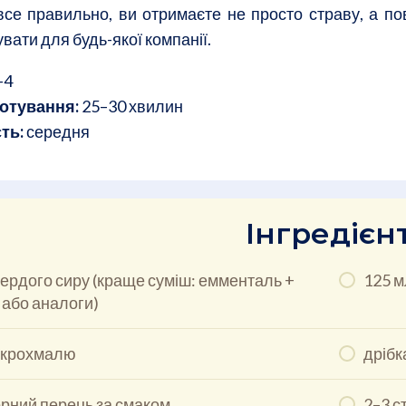
все правильно, ви отримаєте не просто страву, а по
ати для будь-якої компанії.
–4
отування:
25–30 хвилин
ть:
середня
Інгредієн
вердого сиру (краще суміш: емменталь +
125 м
 або аналоги)
л. крохмалю
дрібк
чорний перець за смаком
2–3 с