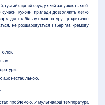
, густий сирний соус, у який занурюють хліб,
е сучасні кухонні прилади дозволяють легко
варка дає стабільну температуру, що критично
ься, не розшаровується і зберігає кремову
 білок.
льно.
ератури.
ою або нестабільною.
т
 стає проблемою. У мультиварці температура