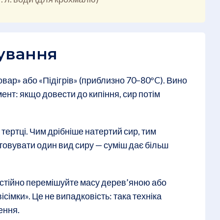
ування
овар» або «Підігрів» (приблизно 70–80°C). Вино
ент: якщо довести до кипіння, сир потім
 тертці. Чим дрібніше натертий сир, тим
товувати один вид сиру — суміш дає більш
остійно перемішуйте масу дерев’яною або
сімки». Це не випадковість: така техніка
ення.