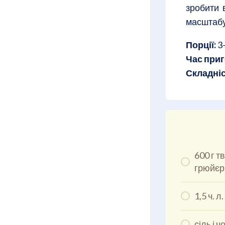
зробити 
масштабув
Порції:
3
Час приг
Складніс
600 г т
грюйєр
1,5 ч. 
сіль і 