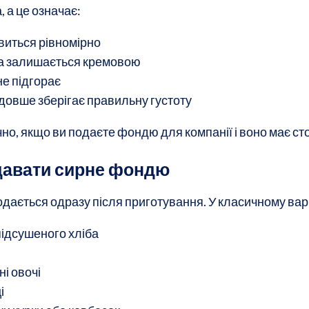
, а це означає:
виться рівномірно
ра залишається кремовою
не підгорає
довше зберігає правильну густоту
но, якщо ви подаєте фондю для компанії і воно має сто
давати сирне фондю
дається одразу після приготування. У класичному вар
підсушеного хліба
ні овочі
і