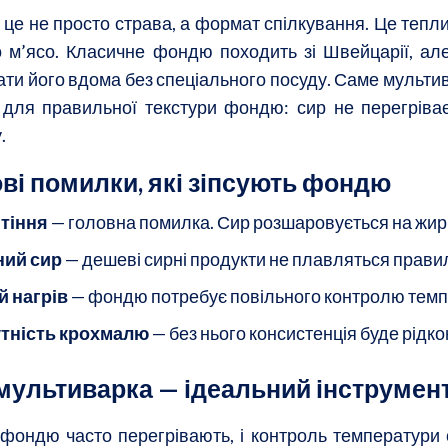
це не просто страва, а формат спілкування. Це теплий
о м’ясо. Класичне фондю походить зі Швейцарії, ал
ати його вдома без спеціального посуду. Саме мульти
для правильної текстури фондю: сир не перегріваєт
.
ві помилки, які зіпсують фондю
тіння
— головна помилка. Сир розшаровується на жир і
ний сир
— дешеві сирні продукти не плавляться прави
й нагрів
— фондю потребує повільного контролю темп
утність крохмалю
— без нього консистенція буде рідк
мультиварка — ідеальний інструмен
 фондю часто перегрівають, і контроль температури