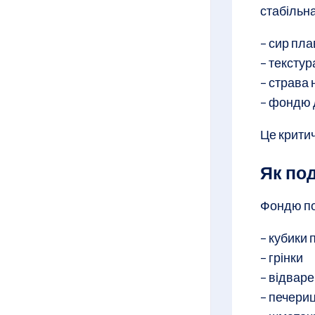
стабільна
– сир пла
– тексту
– страва 
– фондю 
Це критич
Як по
Фондю по
– кубики 
– грінки
– відваре
– печериц