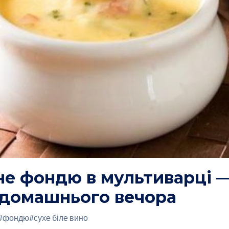
е фондю в мультиварці —
 домашнього вечора
#фондю
#сухе біле вино