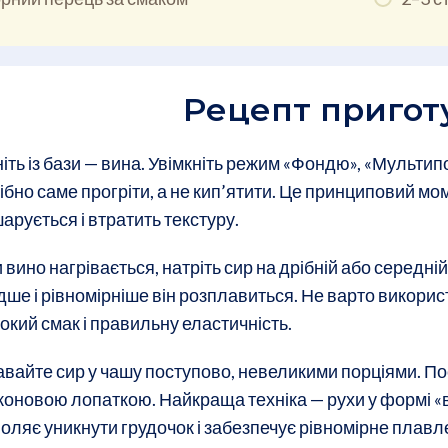
Рецепт пригот
іть із бази — вина. Увімкніть режим «Фондю», «Мультип
ібно саме прогріти, а не кип’ятити. Це принциповий мом
арується і втратить текстуру.
 вино нагрівається, натріть сир на дрібній або середній
ше і рівномірніше він розплавиться. Не варто викорис
окий смак і правильну еластичність.
вайте сир у чашу поступово, невеликими порціями. П
коновою лопаткою. Найкраща техніка — рухи у формі «ві
оляє уникнути грудочок і забезпечує рівномірне плавл