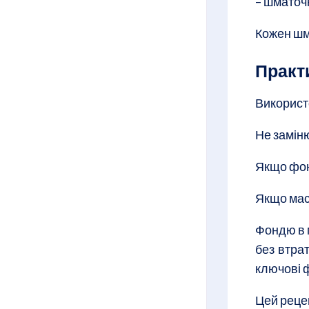
– шматоч
Кожен шм
Практ
Використ
Не замін
Якщо фон
Якщо мас
Фондю в 
без втра
ключові ф
Цей реце