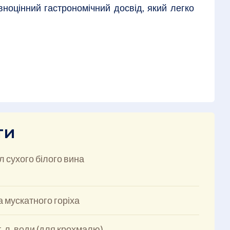
вноцінний гастрономічний досвід, який легко
ти
л сухого білого вина
а мускатного горіха
т. л. води (для крохмалю)