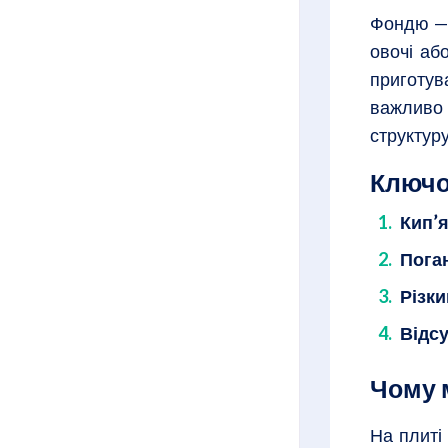
Фондю — 
овочі аб
приготув
важливо 
структуру
Ключо
Кип’я
Пога
Різки
Відс
Чому 
На плиті