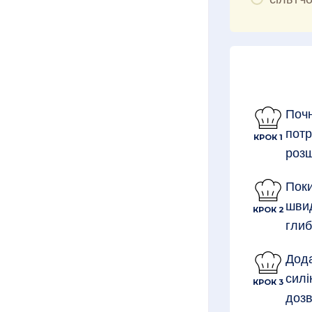
Почн
потр
КРОК 1
розш
Поки
швид
КРОК 2
глиб
Дода
силі
КРОК 3
дозв