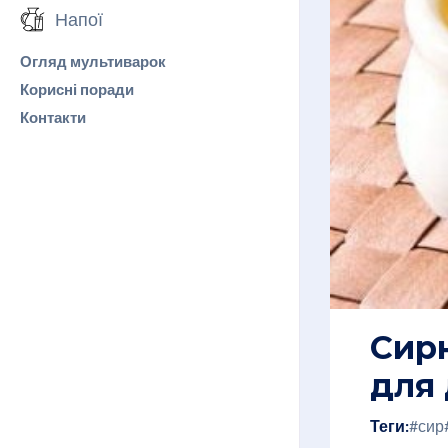
Напої
Огляд мультиварок
Корисні поради
Контакти
Сирн
для
Теги:
#сир