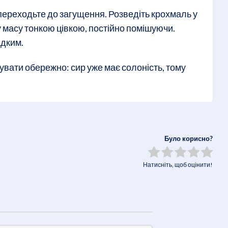
переходьте до загущення. Розведіть крохмаль у
у масу тонкою цівкою, постійно помішуючи.
адким.
гувати обережно: сир уже має солоність, тому
Було корисно?
Натисніть, щоб оцінити!