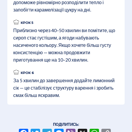
допоможе рівномірно розподілити тепло і
запобігти карамелізації цукру на дні.
КРОК 5
Приблизно через 40–50 хвилин ви помітите, що
сироп стає густішим, а ягоди набувають
насиченого кольору. Якщо хочете більш густу
консистенцію — можна продовжити
приготування ще на 10–20 хвилин.
КРОК 6
За 5 хвилин до завершення додайте лимонний
сік — це стабілізує структуру варення і зробить
смак більш яскравим.
ПОДІЛИТИСЬ: