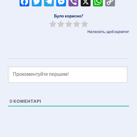
Facebook
Twitter
Telegram
Messenger
Viber
X
WhatsA
Copy
Link
Було корисно?
Натисніть, щоб оцінити!
0
КОМЕНТАРІ