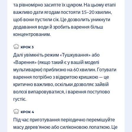
та рівномірно засипте їх цукром. На цьому етапі
важливо дати ягодам постояти 15–20 хвилин,
щоб вони пустили сік. Це дозволить уникнути
додавання води й зробить варення більш
концентрованим.
КРОК 3
Далі увімкніть режим «Тушкування» або
«Варення» (якщо такий є у вашій моделі
мультиварки) приблизно на 60 хвилин. Готувати
варення потрібно з відкритою кришкою — це
критично важливо, оскільки дозволяє зайвій
волозі випаровуватися, і варення поступово
густіє.
КРОК 4
Під час приготування періодично перемішуйте
масу дерев’яною або силіконовою лопаткою. Це