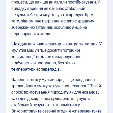
процеси, що раніше вимагали постійної уваги. У
випадку варення це означає стабільний
результат без ризику зіпсувати продукт. Крім
того, рівномірне нагрівання сприяє кращому
збереженню вітамінів, особливо якщо не
переварювати ягоди.
Ще один важливий фактор — контроль густини. У
мультиварці легше досягти потрібної
консистенції, оскільки випаровування
відбувається поступово, без різких
температурних перепадів.
Варення з ягід у мультиварці — це поєднання
традиційного смаку та сучасної технології. Такий
спосіб приготування підходить як для новачків,
так і для досвідчених кулінарів, які цінують
стабільний результат і економію часу.
Використовуйте сезонні ягоди, експериментуйте