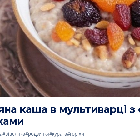
яна каша в мультиварці з
хами
а
#вівсянка
#родзинки
#курага
#горіхи