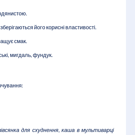
одянистою.
ак зберігаються його корисні властивості.
ащує смак.
ькі, мигдаль, фундук.
рчування:
вівсянка для схуднення
,
каша в мультиварці