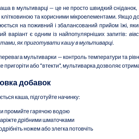
каша в мультиварці — це не просто швидкий сніданок, 
, клітковиною та корисними мікроелементами. Якщо до
юється на поживний і збалансований прийом їжі, який
ий варіант є одним із найпопулярніших запитів:
вів
ктами
,
як приготувати кашу в мультиварці
.
перевага мультиварки — контроль температури та рівно
 пригоріти або “втекти”, мультиварка дозволяє отрима
товка добавок
ється каша, підготуйте начинку:
ки промийте гарячою водою
 наріжте дрібними шматочками
подрібніть ножем або злегка потовчіть