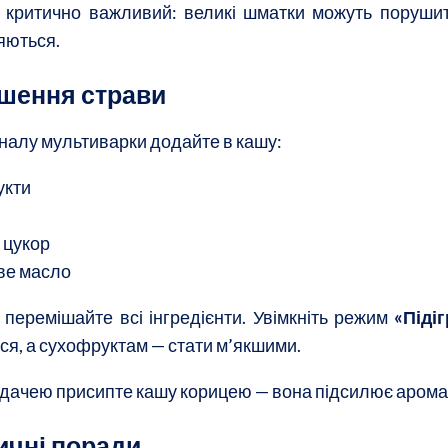
 критично важливий: великі шматки можуть порушити 
яються.
шення страви
гналу мультиварки додайте в кашу:
укти
 цукор
ве масло
 перемішайте всі інгредієнти. Увімкніть режим
«Підіг
ся, а сухофруктам — стати м’якшими.
дачею присипте кашу корицею — вона підсилює аромат 
ичні поради