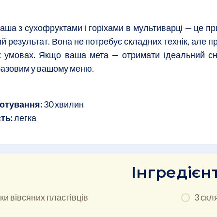
аша з сухофруктами і горіхами в мультиварці — це при
й результат. Вона не потребує складних технік, але п
 умовах. Якщо ваша мета — отримати ідеальний сні
базовим у вашому меню.
отування:
30 хвилин
ть:
легка
Інгредієн
ки вівсяних пластівців
3 скл