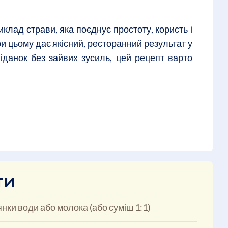
клад страви, яка поєднує простоту, користь і
ри цьому дає якісний, ресторанний результат у
данок без зайвих зусиль, цей рецепт варто
ти
янки води або молока (або суміш 1:1)