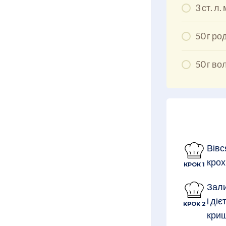
3 ст. л
50 г ро
50 г во
Вівс
крох
КРОК 1
Зали
і ді
КРОК 2
криш