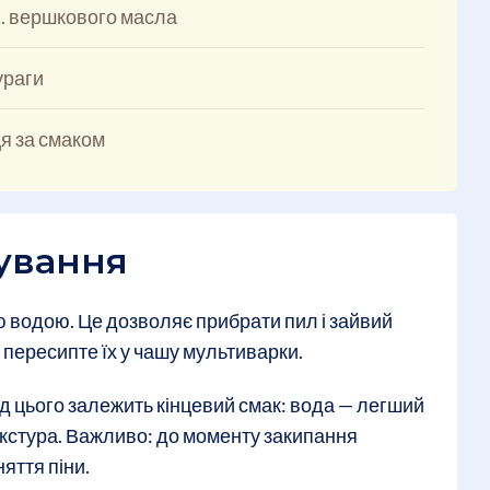
 л. вершкового масла
кураги
я за смаком
ування
ю водою. Це дозволяє прибрати пил і зайвий
о пересипте їх у чашу мультиварки.
д цього залежить кінцевий смак: вода — легший
текстура. Важливо: до моменту закипання
яття піни.