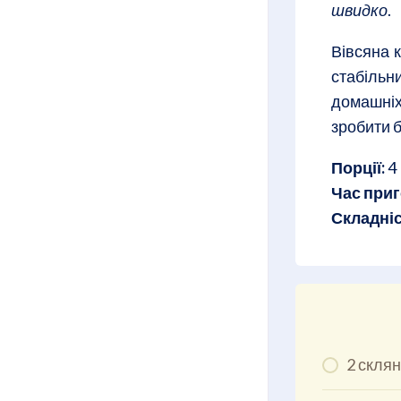
швидко
.
Вівсяна к
стабільни
домашніх
зробити 
Порції:
4
Час приг
Складніс
2 склян