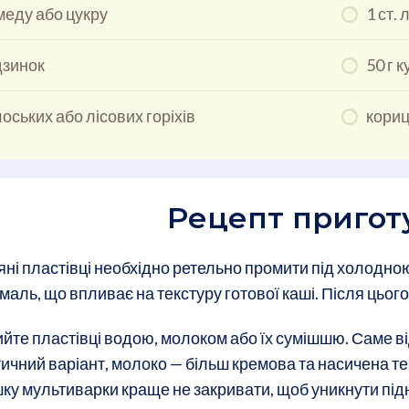
. меду або цукру
1 ст.
дзинок
50 г 
лоських або лісових горіхів
кориц
Рецепт пригот
яні пластівці необхідно ретельно промити під холодно
маль, що впливає на текстуру готової каші. Після цьог
йте пластівці водою, молоком або їх сумішшю. Саме ві
єтичний варіант, молоко — більш кремова та насичена 
ку мультиварки краще не закривати, щоб уникнути підн