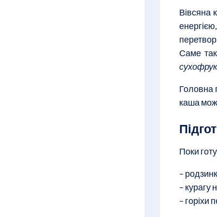
Вівсяна 
енергією
перетвор
Саме так
сухофру
Головна 
каша може
Підго
Поки готу
– родзин
– курагу
– горіхи 