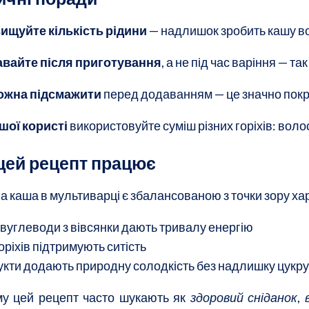
ищуйте кількість рідини
— надлишок зробить кашу в
вайте після приготування
, а не під час варіння — т
можна підсмажити
перед додаванням — це значно покр
шої користі
використовуйте суміш різних горіхів: волос
цей рецепт працює
а каша в мультиварці є збалансованою з точки зору ха
 вуглеводи з вівсянки дають тривалу енергію
горіхів підтримують ситість
укти додають природну солодкість без надлишку цукру
у цей рецепт часто шукають як
здоровий сніданок
,