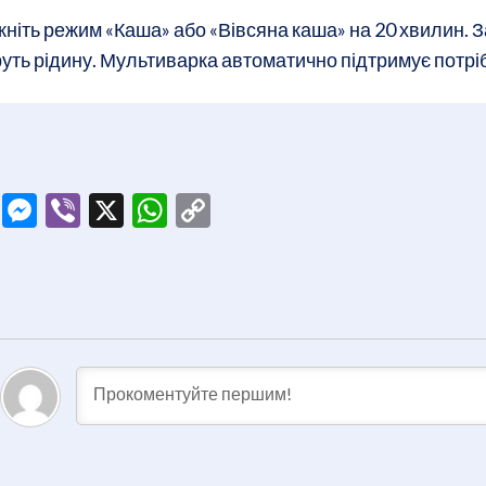
кніть режим «Каша» або «Вівсяна каша» на 20 хвилин. За
уть рідину. Мультиварка автоматично підтримує потріб
ook
tter
Telegram
Messenger
Viber
X
WhatsApp
Copy
Link