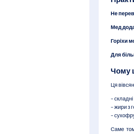
Не перев
Мед дода
Горіхи 
Для біль
Чому 
Ця вівсян
– складні
– жири з 
– сухофр
Саме том