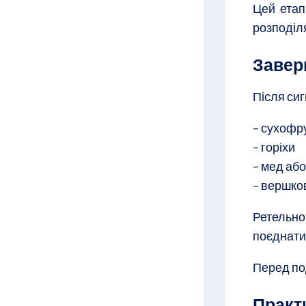
Цей етап
розподіл
Завер
Після си
– сухофр
– горіхи
– мед або
– вершко
Ретельно
поєднати
Перед по
Практ