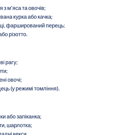
 з м’яса та овочів;
вана курка або качка;
ці, фарширований перець;
або різотто.
ві рагу;
ти;
ені овочі;
ець (у режимі томління).
ки або запіканка;
іти, шарлотка;
адні кекси.