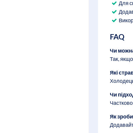
Для с
Додав
Викор
FAQ
Чи можна
Так, якщ
Які стра
Холодець
Чи підхо
Частково
Як зроби
Додавайте