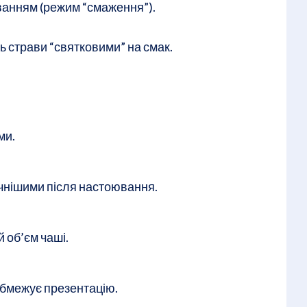
ванням (режим “смаження”).
 страви “святковими” на смак.
ми.
ачнішими після настоювання.
 об’єм чаші.
 обмежує презентацію.