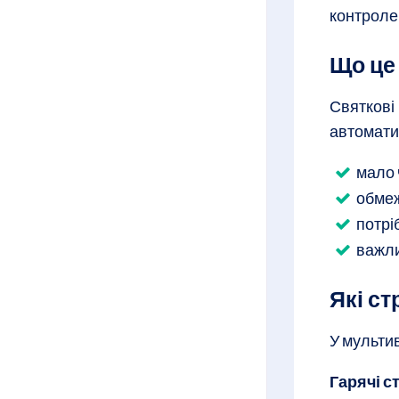
контроле
Що це
Святкові
автоматич
мало 
обмеж
потрі
важли
Які ст
У мульти
Гарячі с