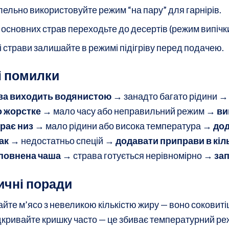
ельно використовуйте режим “на пару” для гарнірів.
 основних страв переходьте до десертів (режим випічки
і страви залишайте в режимі підігріву перед подачею.
і помилки
ва виходить водянистою →
занадто багато рідини 
о жорстке →
мало часу або неправильний режим →
ви
рає низ →
мало рідини або висока температура →
дод
ак →
недостатньо спецій →
додавати приправи в кіль
повнена чаша →
страва готується нерівномірно →
зап
ичні поради
йте м’ясо з невеликою кількістю жиру — воно соковиті
дкривайте кришку часто — це збиває температурний ре