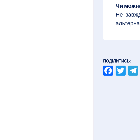
Чи можн
Не завжд
альтерна
ПОДІЛИТИСЬ:
Faceb
Twi