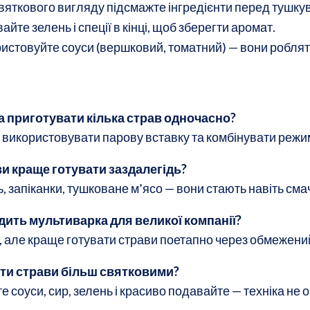
вяткового вигляду підсмажте інгредієнти перед тушку
айте зелень і спеції в кінці, щоб зберегти аромат.
истовуйте соуси (вершковий, томатний) — вони роблять
 приготувати кілька страв одночасно?
о використовувати парову вставку та комбінувати режи
ви краще готувати заздалегідь?
, запіканки, тушковане м’ясо — вони стають навіть см
дить мультиварка для великої компанії?
, але краще готувати страви поетапно через обмежений
ти страви більш святковими?
 соуси, сир, зелень і красиво подавайте — техніка не