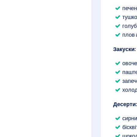
печеня
тушко
голуб
плов 
Закуски:
овоче
паште
запеч
холод
Десерти:
сирни
біскв
шокол