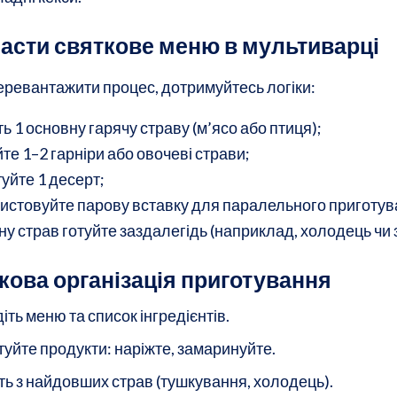
ласти святкове меню в мультиварці
еревантажити процес, дотримуйтесь логіки:
ть 1 основну гарячу страву (м’ясо або птиця);
те 1–2 гарніри або овочеві страви;
туйте 1 десерт;
истовуйте парову вставку для паралельного приготув
ну страв готуйте заздалегідь (наприклад, холодець чи з
кова організація приготування
іть меню та список інгредієнтів.
туйте продукти: наріжте, замаринуйте.
ть з найдовших страв (тушкування, холодець).