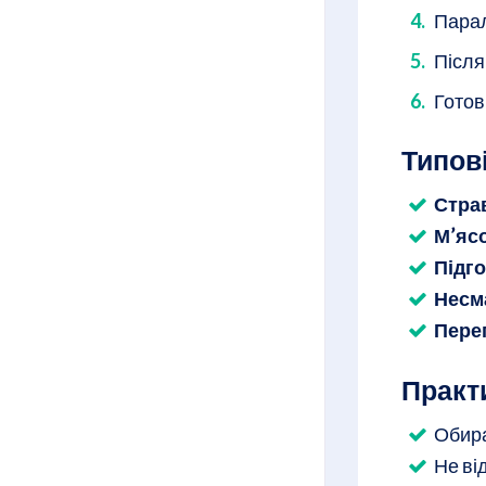
Парал
Після
Готов
Типов
Стра
М’яс
Підго
Несм
Пере
Практ
Обира
Не ві