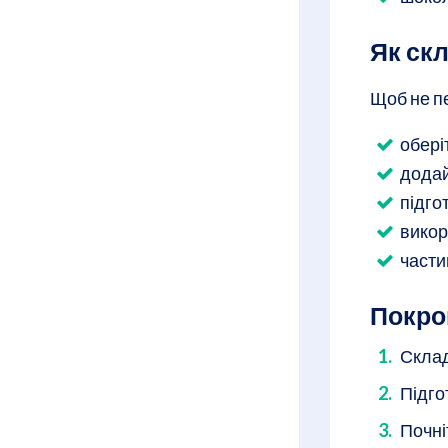
Як ск
Щоб не п
обері
додай
підго
викор
части
Покро
Склад
Підго
Почні