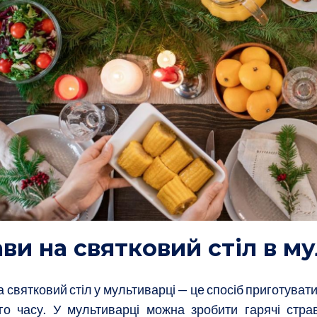
ви на святковий стіл в м
 святковий стіл у мультиварці — це спосіб приготуват
го часу. У мультиварці можна зробити гарячі страв