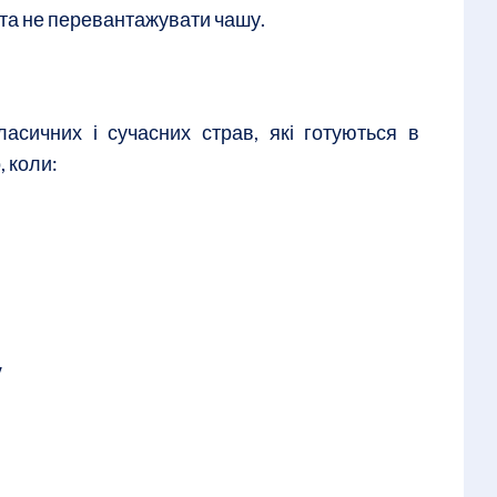
 та не перевантажувати чашу.
асичних і сучасних страв, які готуються в
, коли:
у