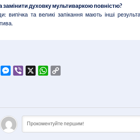
а замінити духовку мультиваркою повністю?
и: випічка та великі запікання мають інші результ
тива.
ook
tter
Telegram
Messenger
Viber
X
WhatsApp
Copy
Link