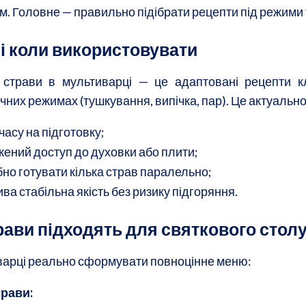
м. Головне — правильно підібрати рецепти під режими
 і коли використовувати
 страви в мультиварці — це адаптовані рецепти кл
них режимах (тушкування, випічка, пар). Це актуально
часу на підготовку;
ений доступ до духовки або плити;
бно готувати кілька страв паралельно;
ва стабільна якість без ризику підгоряння.
рави підходять для святкового стол
варці реально сформувати повноцінне меню:
трави: