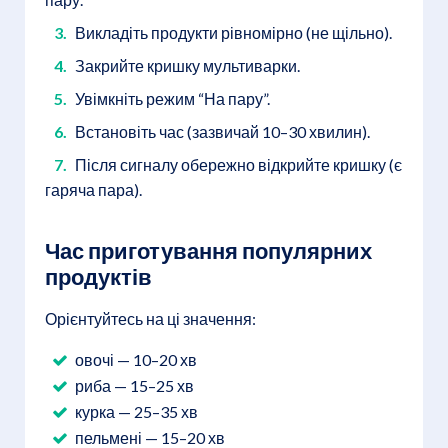
Викладіть продукти рівномірно (не щільно).
Закрийте кришку мультиварки.
Увімкніть режим “На пару”.
Встановіть час (зазвичай 10–30 хвилин).
Після сигналу обережно відкрийте кришку (є
гаряча пара).
Час приготування популярних
продуктів
Орієнтуйтесь на ці значення:
овочі — 10–20 хв
риба — 15–25 хв
курка — 25–35 хв
пельмені — 15–20 хв