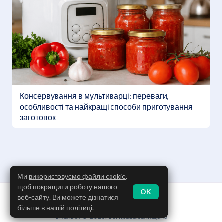
Консервування в мультиварці: переваги,
особливості та найкращі способи приготування
заготовок
Ми
використовуємо файли cookie
,
щоб покращити роботу нашого
OK
Політика конфіденційності
веб-сайту. Ви можете дізнатися
Використання Cookies
більше в
нашій політиці
.
Вітахілл © 2026. Всі права захищено