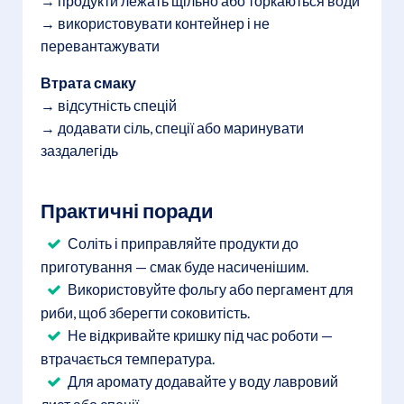
→ продукти лежать щільно або торкаються води
→ використовувати контейнер і не
перевантажувати
Втрата смаку
→ відсутність спецій
→ додавати сіль, спеції або маринувати
заздалегідь
Практичні поради
Соліть і приправляйте продукти до
приготування — смак буде насиченішим.
Використовуйте фольгу або пергамент для
риби, щоб зберегти соковитість.
Не відкривайте кришку під час роботи —
втрачається температура.
Для аромату додавайте у воду лавровий