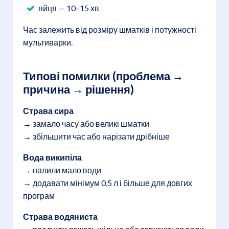
яйця — 10–15 хв
Час залежить від розміру шматків і потужності
мультиварки.
Типові помилки (проблема →
причина → рішення)
Страва сира
→ замало часу або великі шматки
→ збільшити час або нарізати дрібніше
Вода википіла
→ налили мало води
→ додавати мінімум 0,5 л і більше для довгих
програм
Страва водяниста