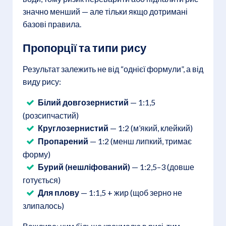
значно менший — але тільки якщо дотримані
базові правила.
Пропорції та типи рису
Результат залежить не від “однієї формули”, а від
виду рису:
Білий довгозернистий
— 1:1,5
(розсипчастий)
Круглозернистий
— 1:2 (м’який, клейкий)
Пропарений
— 1:2 (менш липкий, тримає
форму)
Бурий (нешліфований)
— 1:2,5–3 (довше
готується)
Для плову
— 1:1,5 + жир (щоб зерно не
злипалось)