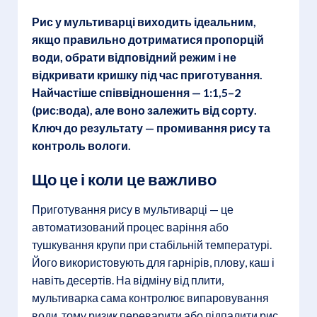
Рис у мультиварці виходить ідеальним,
якщо правильно дотриматися пропорцій
води, обрати відповідний режим і не
відкривати кришку під час приготування.
Найчастіше співвідношення — 1:1,5–2
(рис:вода), але воно залежить від сорту.
Ключ до результату — промивання рису та
контроль вологи.
Що це і коли це важливо
Приготування рису в мультиварці — це
автоматизований процес варіння або
тушкування крупи при стабільній температурі.
Його використовують для гарнірів, плову, каш і
навіть десертів. На відміну від плити,
мультиварка сама контролює випаровування
води, тому ризик переварити або підпалити рис