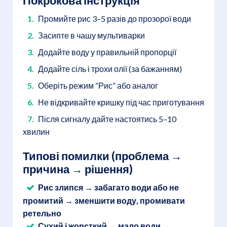
Покрокова інструкція
Промийте рис 3–5 разів до прозорої води
Засипте в чашу мультиварки
Додайте воду у правильній пропорції
Додайте сіль і трохи олії (за бажанням)
Оберіть режим “Рис” або аналог
Не відкривайте кришку під час приготування
Після сигналу дайте настоятись 5–10
хвилин
Типові помилки (проблема →
причина → рішення)
Рис злипся → забагато води або не
промитий → зменшити воду, промивати
ретельно
Сухий і жорсткий → мало води →