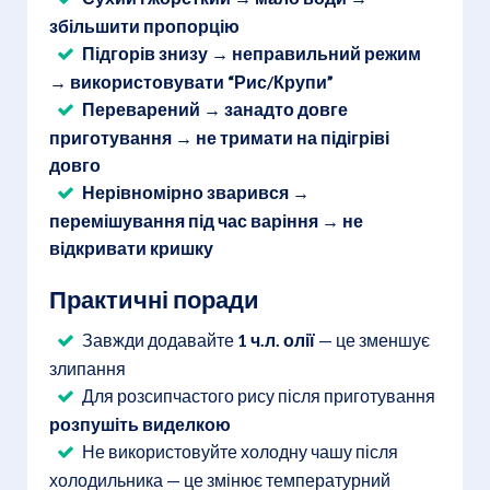
збільшити пропорцію
Підгорів знизу → неправильний режим
→ використовувати “Рис/Крупи”
Переварений → занадто довге
приготування → не тримати на підігріві
довго
Нерівномірно зварився →
перемішування під час варіння → не
відкривати кришку
Практичні поради
Завжди додавайте
1 ч.л. олії
— це зменшує
злипання
Для розсипчастого рису після приготування
розпушіть виделкою
Не використовуйте холодну чашу після
холодильника — це змінює температурний