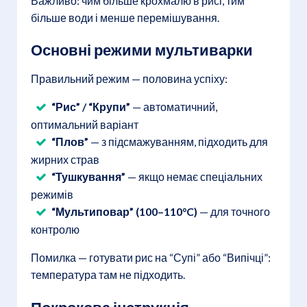
Важливо: чим більше крохмалю в рисі, тим
більше води і менше перемішування.
Основні режими мультиварки
Правильний режим — половина успіху:
“Рис” / “Крупи”
— автоматичний,
оптимальний варіант
“Плов”
— з підсмажуванням, підходить для
жирних страв
“Тушкування”
— якщо немає спеціальних
режимів
“Мультиповар” (100–110°C)
— для точного
контролю
Помилка — готувати рис на “Супі” або “Випічці”:
температура там не підходить.