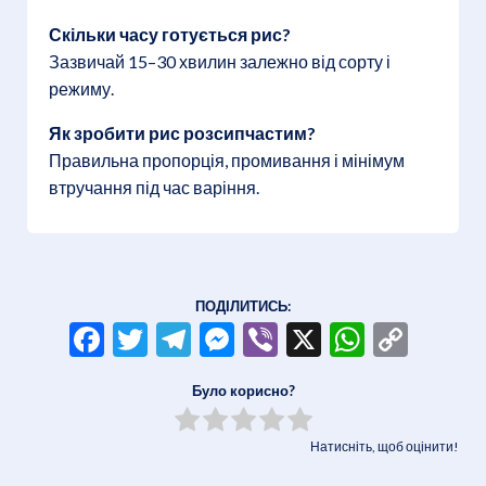
Скільки часу готується рис?
Зазвичай 15–30 хвилин залежно від сорту і
режиму.
Як зробити рис розсипчастим?
Правильна пропорція, промивання і мінімум
втручання під час варіння.
ПОДІЛИТИСЬ:
Facebook
Twitter
Telegram
Messenger
Viber
X
WhatsA
Copy
Link
Було корисно?
Натисніть, щоб оцінити!