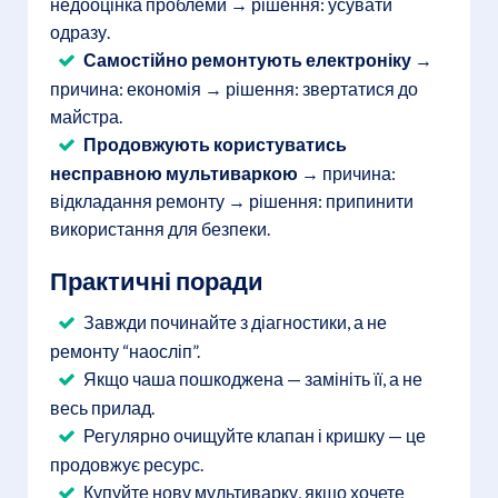
недооцінка проблеми → рішення: усувати
одразу.
Самостійно ремонтують електроніку
→
причина: економія → рішення: звертатися до
майстра.
Продовжують користуватись
несправною мультиваркою
→ причина:
відкладання ремонту → рішення: припинити
використання для безпеки.
Практичні поради
Завжди починайте з діагностики, а не
ремонту “наосліп”.
Якщо чаша пошкоджена — замініть її, а не
весь прилад.
Регулярно очищуйте клапан і кришку — це
продовжує ресурс.
Купуйте нову мультиварку, якщо хочете