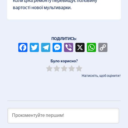
Коли ціна ремонту перевищує половину
вартості нової мультиварки.
ПОДІЛИТИСЬ:
Facebook
Twitter
Telegram
Messenger
Viber
X
WhatsA
Copy
Link
Було корисно?
Натисніть, щоб оцінити!