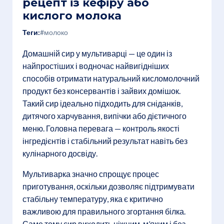
рецепт із кефіру або
кислого молока
Теги:
#молоко
Домашній сир у мультиварці — це один із
найпростіших і водночас найвигідніших
способів отримати натуральний кисломолочний
продукт без консервантів і зайвих домішок.
Такий сир ідеально підходить для сніданків,
дитячого харчування, випічки або дієтичного
меню. Головна перевага — контроль якості
інгредієнтів і стабільний результат навіть без
кулінарного досвіду.
Мультиварка значно спрощує процес
приготування, оскільки дозволяє підтримувати
стабільну температуру, яка є критично
важливою для правильного згортання білка.
Саме тому сир виходить ніжним, м’яким і без