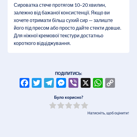
Сироватка стече протягом 10–20 хвилин,
залежно від бажаної консистенції. Якщо ви
хочете отримати більш сухий сир — залиште
його під пресом або просто дайте стекти довше.
Для ніжної кремової текстури достатньо
короткого відціджування.
ПОДІЛИТИСЬ:
Facebook
Twitter
Telegram
Messenger
Viber
X
WhatsA
Copy
Link
Було корисно?
Натисніть, щоб оцінити!