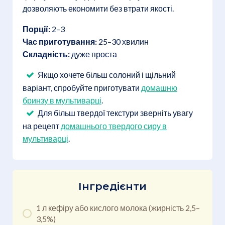
дозволяють економити без втрати якості.
Порції:
2–3
Час приготування:
25–30 хвилин
Складність:
дуже проста
Якщо хочете більш солоний і щільний
варіант, спробуйте приготувати
домашню
бринзу в мультиварці
.
Для більш твердої текстури зверніть увагу
на рецепт
домашнього твердого сиру в
мультиварці
.
Інгредієнти
1 л кефіру або кислого молока (жирність 2,5–
3,5%)