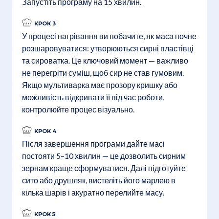
Запустіть програму на 15 хвилин.
КРОК 3
У процесі нагрівання ви побачите, як маса почне
розшаровуватися: утворюються сирні пластівці
та сироватка. Це ключовий момент — важливо
не перегріти суміш, щоб сир не став гумовим.
Якщо мультиварка має прозору кришку або
можливість відкривати її під час роботи,
контролюйте процес візуально.
КРОК 4
Після завершення програми дайте масі
постояти 5–10 хвилин — це дозволить сирним
зернам краще сформуватися. Далі підготуйте
сито або друшляк, вистеліть його марлею в
кілька шарів і акуратно перелийте масу.
КРОК 5