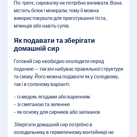
По-третє, сироватку не потрібно виливати. Вона
містить білок і мінерали, тому її можна
використовувати для приготування тіста,
млинців або навіть супів.
Як подавати та зберігати
домашній сир
Готовий сир необхідно охолодити перед
подачею — так він набуває правильної структури
та смаку. Його можна подавати як у солодкому,
так і в солоному варіанті:
– із медом, ягодами або варенням
– зі сметаною та зеленню
– як основу для сирників або запіканок
Зберігати домашній сир потрібно в
холодильнику в герметичному контейнері не