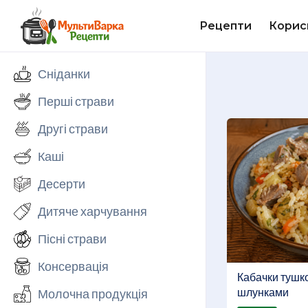
Рецепти
Корис
Сніданки
Перші страви
Другі страви
Каші
Десерти
Дитяче харчування
Пісні страви
Консервація
Кабачки тушко
шлунками
Молочна продукція