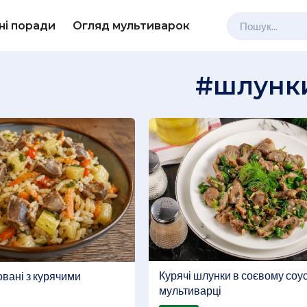
ні поради
Огляд мультиварок
#шлунк
Курячі шлунки в соєвому соус
вані з курячими
мультиварці