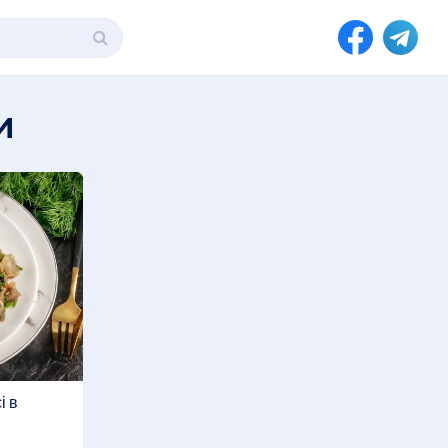
и
і в