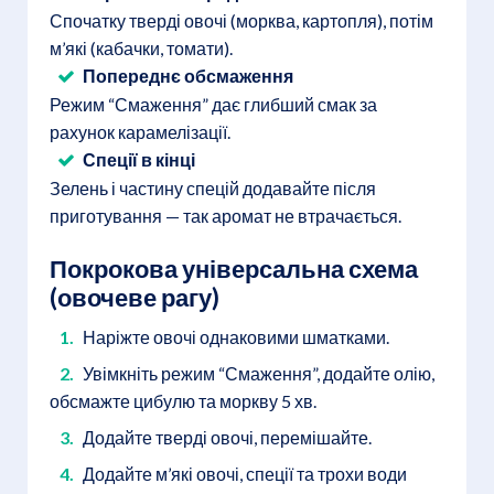
Спочатку тверді овочі (морква, картопля), потім
м’які (кабачки, томати).
Попереднє обсмаження
Режим “Смаження” дає глибший смак за
рахунок карамелізації.
Спеції в кінці
Зелень і частину спецій додавайте після
приготування — так аромат не втрачається.
Покрокова універсальна схема
(овочеве рагу)
Наріжте овочі однаковими шматками.
Увімкніть режим “Смаження”, додайте олію,
обсмажте цибулю та моркву 5 хв.
Додайте тверді овочі, перемішайте.
Додайте м’які овочі, спеції та трохи води