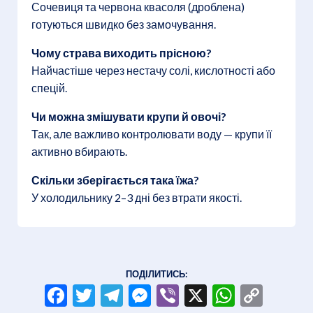
Сочевиця та червона квасоля (дроблена)
готуються швидко без замочування.
Чому страва виходить прісною?
Найчастіше через нестачу солі, кислотності або
спецій.
Чи можна змішувати крупи й овочі?
Так, але важливо контролювати воду — крупи її
активно вбирають.
Скільки зберігається така їжа?
У холодильнику 2–3 дні без втрати якості.
ПОДІЛИТИСЬ:
Facebook
Twitter
Telegram
Messenger
Viber
X
WhatsA
Copy