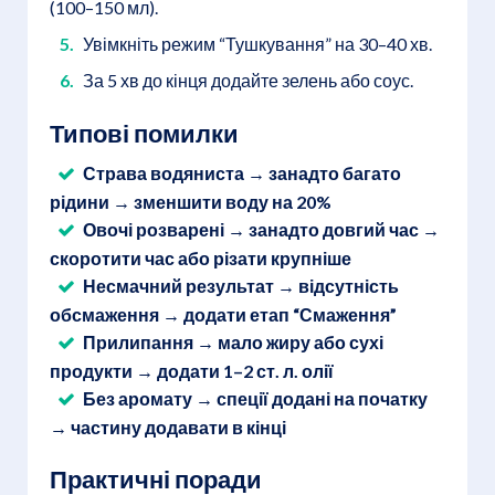
(100–150 мл).
Увімкніть режим “Тушкування” на 30–40 хв.
За 5 хв до кінця додайте зелень або соус.
Типові помилки
Страва водяниста → занадто багато
рідини → зменшити воду на 20%
Овочі розварені → занадто довгий час →
скоротити час або різати крупніше
Несмачний результат → відсутність
обсмаження → додати етап “Смаження”
Прилипання → мало жиру або сухі
продукти → додати 1–2 ст. л. олії
Без аромату → спеції додані на початку
→ частину додавати в кінці
Практичні поради