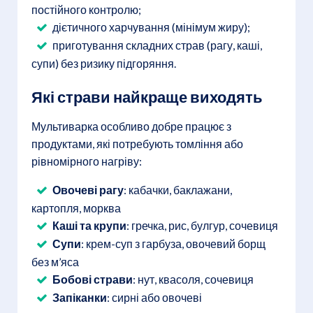
постійного контролю;
дієтичного харчування (мінімум жиру);
приготування складних страв (рагу, каші,
супи) без ризику підгоряння.
Які страви найкраще виходять
Мультиварка особливо добре працює з
продуктами, які потребують томління або
рівномірного нагріву:
Овочеві рагу
: кабачки, баклажани,
картопля, морква
Каші та крупи
: гречка, рис, булгур, сочевиця
Супи
: крем-суп з гарбуза, овочевий борщ
без м’яса
Бобові страви
: нут, квасоля, сочевиця
Запіканки
: сирні або овочеві