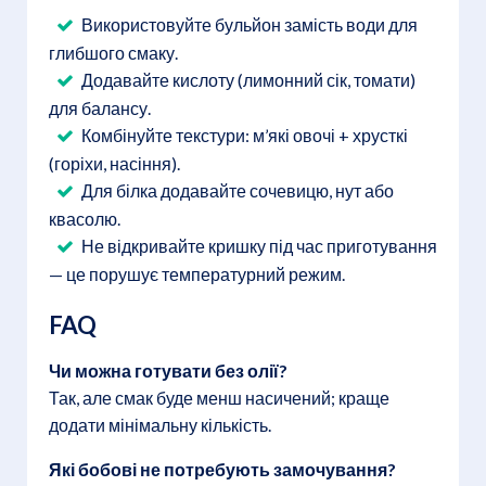
Використовуйте бульйон замість води для
глибшого смаку.
Додавайте кислоту (лимонний сік, томати)
для балансу.
Комбінуйте текстури: м’які овочі + хрусткі
(горіхи, насіння).
Для білка додавайте сочевицю, нут або
квасолю.
Не відкривайте кришку під час приготування
— це порушує температурний режим.
FAQ
Чи можна готувати без олії?
Так, але смак буде менш насичений; краще
додати мінімальну кількість.
Які бобові не потребують замочування?