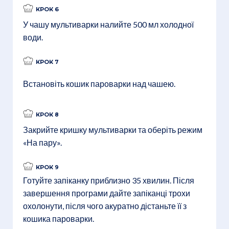
КРОК 6
У чашу мультиварки налийте 500 мл холодної
води.
КРОК 7
Встановіть кошик пароварки над чашею.
КРОК 8
Закрийте кришку мультиварки та оберіть режим
«На пару».
КРОК 9
Готуйте запіканку приблизно 35 хвилин. Після
завершення програми дайте запіканці трохи
охолонути, після чого акуратно дістаньте її з
кошика пароварки.