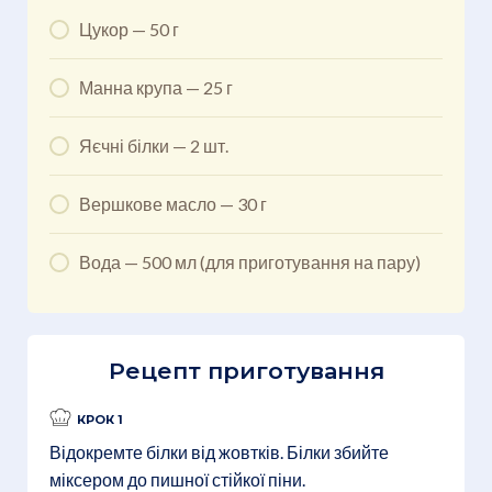
Цукор — 50 г
Манна крупа — 25 г
Яєчні білки — 2 шт.
Вершкове масло — 30 г
Вода — 500 мл (для приготування на пару)
Рецепт приготування
КРОК 1
Відокремте білки від жовтків. Білки збийте
міксером до пишної стійкої піни.