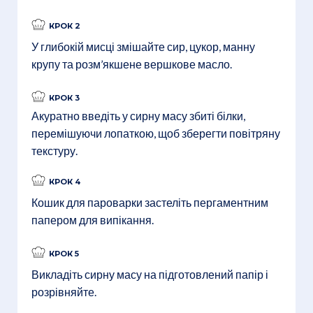
КРОК 2
У глибокій мисці змішайте сир, цукор, манну
крупу та розм’якшене вершкове масло.
КРОК 3
Акуратно введіть у сирну масу збиті білки,
перемішуючи лопаткою, щоб зберегти повітряну
текстуру.
КРОК 4
Кошик для пароварки застеліть пергаментним
папером для випікання.
КРОК 5
Викладіть сирну масу на підготовлений папір і
розрівняйте.