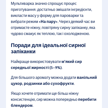
Мультиварка значно спрощує процес
приготування: достатньо змішати інгредієнти,
викласти масу у форму для пароварки та
вибрати режим
«На пару»
. Через деякий час ви
отримаєте ніжну, повітряну сирну запіканку, яка
чудово смакує як теплою, так і охолодженою.
Поради для ідеальної сирної
запіканки
Найкраще використовувати
м’який сир
середньої жирності (5–9%)
.
Для більшого аромату можна додати
ванільний
цукор, родзинки або сухофрукти
.
Якщо хочете отримати ще більш ніжну
консистенцію, сир можна попередньо
перебити
блендером
.