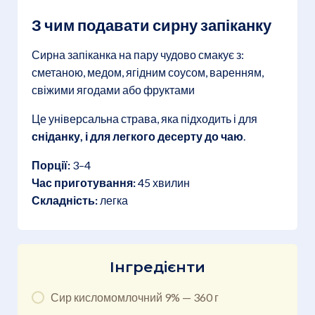
З чим подавати сирну запіканку
Сирна запіканка на пару чудово смакує з:
сметаною, медом, ягідним соусом, варенням,
свіжими ягодами або фруктами
Це універсальна страва, яка підходить і для
сніданку, і для легкого десерту до чаю
.
Порції:
3–4
Час приготування:
45 хвилин
Складність:
легка
Інгредієнти
Сир кисломомлочний 9% — 360 г