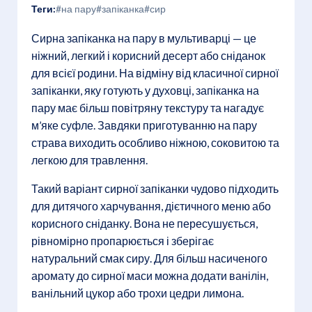
Теги:
#на пару
#запіканка
#сир
Сирна запіканка на пару в мультиварці — це
ніжний, легкий і корисний десерт або сніданок
для всієї родини. На відміну від класичної сирної
запіканки, яку готують у духовці, запіканка на
пару має більш повітряну текстуру та нагадує
м’яке суфле. Завдяки приготуванню на пару
страва виходить особливо ніжною, соковитою та
легкою для травлення.
Такий варіант сирної запіканки чудово підходить
для дитячого харчування, дієтичного меню або
корисного сніданку. Вона не пересушується,
рівномірно пропарюється і зберігає
натуральний смак сиру. Для більш насиченого
аромату до сирної маси можна додати ванілін,
ванільний цукор або трохи цедри лимона.