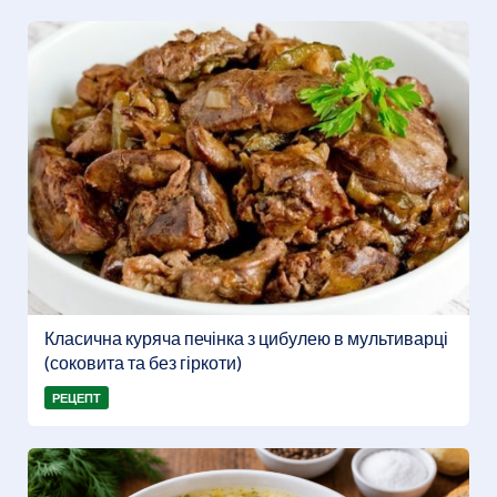
Класична куряча печінка з цибулею в мультиварці
(соковита та без гіркоти)
РЕЦЕПТ